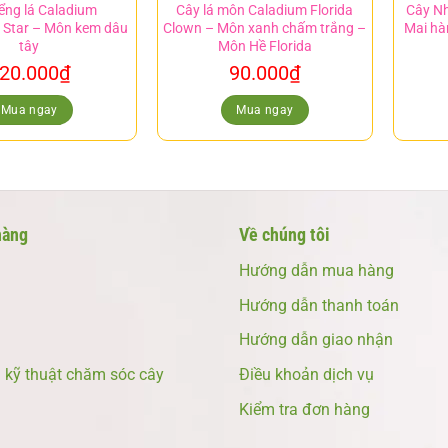
iểng lá Caladium
Cây lá môn Caladium Florida
Cây Nh
 Star – Môn kem dâu
Clown – Môn xanh chấm trắng –
Mai hà
tây
Môn Hề Florida
20.000
₫
90.000
₫
Mua ngay
Mua ngay
hàng
Về chúng tôi
Hướng dẫn mua hàng
Hướng dẫn thanh toán
Hướng dẫn giao nhận
kỹ thuật chăm sóc cây
Điều khoản dịch vụ
Kiểm tra đơn hàng