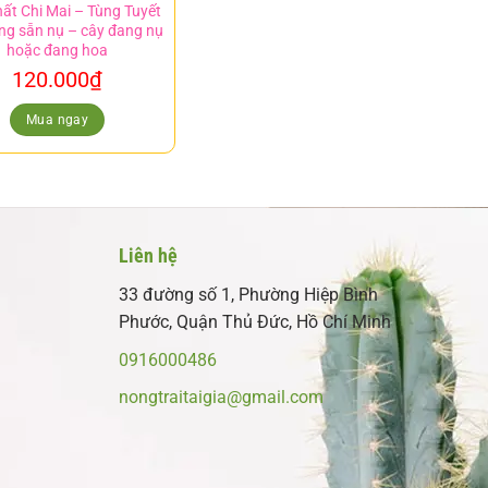
ất Chi Mai – Tùng Tuyết
ng sẵn nụ – cây đang nụ
hoặc đang hoa
120.000
₫
Mua ngay
Liên hệ
33 đường số 1, Phường Hiệp Bình
Phước, Quận Thủ Đức, Hồ Chí Minh
0916000486
nongtraitaigia@gmail.com