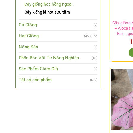
Cây giống hoa hồng ngoại
Cây kiểng lá hot sưu tầm
Cây giống 
Củ Giống
(2)
– Alocasi
Ear – gi
Hạt Giống
(453)
1
Nông Sản
(1)
Phân Bón Vật Tư Nông Nghiệp
(88)
Sản Phẩm Giảm Giá
(1)
Tất cả sản phẩm
(572)