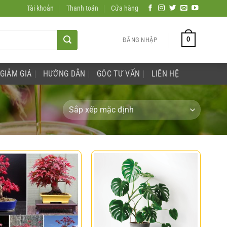
Tài khoản
Thanh toán
Cửa hàng
0
ĐĂNG NHẬP
GIẢM GIÁ
HƯỚNG DẪN
GÓC TƯ VẤN
LIÊN HỆ