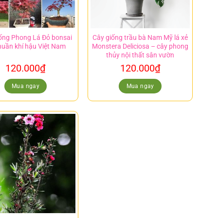
ống Phong Lá Đỏ bonsai
Cây giống trầu bà Nam Mỹ lá xẻ
huần khí hậu Việt Nam
Monstera Deliciosa – cây phong
thủy nội thất sân vườn
120.000
₫
120.000
₫
Mua ngay
Mua ngay