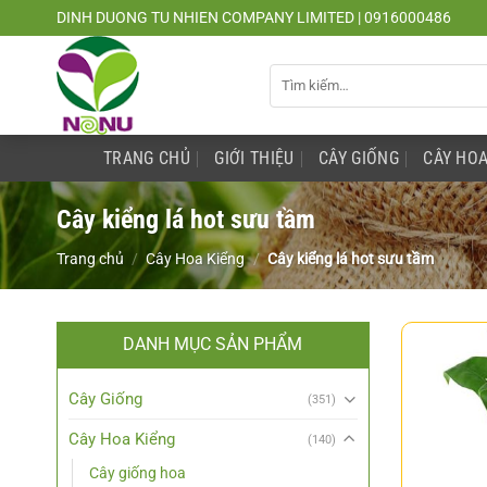
Chuyển
DINH DUONG TU NHIEN COMPANY LIMITED | 0916000486
đến
nội
Tìm
dung
kiếm:
TRANG CHỦ
GIỚI THIỆU
CÂY GIỐNG
CÂY HOA
Cây kiểng lá hot sưu tầm
Trang chủ
/
Cây Hoa Kiểng
/
Cây kiểng lá hot sưu tầm
DANH MỤC SẢN PHẨM
Cây Giống
(351)
Cây Hoa Kiểng
(140)
Cây giống hoa