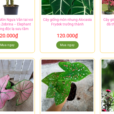
Môn Ngựa Vằn tai voi
Cây giống môn nhung Alocasia
Cây gi
a Zebrina – Elephant
Frydek trưởng thành
đã t
ống độc lạ sưu tầm
20.000
₫
120.000
₫
Mua ngay
Mua ngay