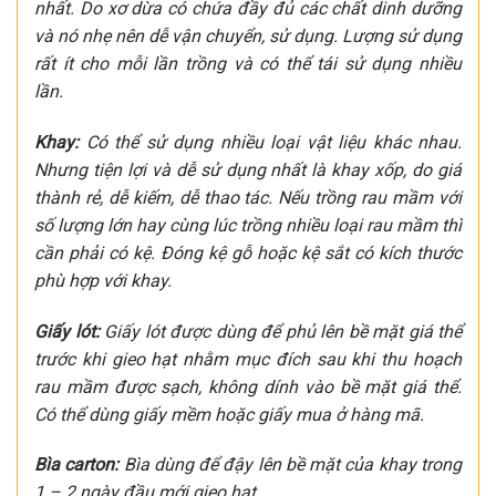
nhất. Do xơ dừa có chứa đầy đủ các chất dinh dưỡng
và nó nhẹ nên dễ vận chuyển, sử dụng. Lượng sử dụng
rất ít cho mỗi lần trồng và có thể tái sử dụng nhiều
lần.
Khay:
Có thể sử dụng nhiều loại vật liệu khác nhau.
Nhưng tiện lợi và dễ sử dụng nhất là khay xốp, do giá
thành rẻ, dễ kiếm, dễ thao tác. Nếu trồng rau mầm với
số lượng lớn hay cùng lúc trồng nhiều loại rau mầm thì
cần phải có kệ. Đóng kệ gỗ hoặc kệ sắt có kích thước
phù hợp với khay.
Giấy lót:
Giấy lót được dùng để phủ lên bề mặt giá thể
trước khi gieo hạt nhằm mục đích sau khi thu hoạch
rau mầm được sạch, không dính vào bề mặt giá thể.
Có thể dùng giấy mềm hoặc giấy mua ở hàng mã.
Bìa carton:
Bìa dùng để đậy lên bề mặt của khay trong
1 – 2 ngày đầu mới gieo hạt.