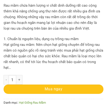
Rau mầm chứa hàm lượng vi chất dinh dưỡng rất cao cộng
thêm khả năng chống ung thư nên được rất nhiều gia đình ưa
chuộng. Không những vậy rau mầm còn rất dễ trồng do thời
gian thu hoạch ngắn mang lại lợi nhuận cao cho nên đây là
loại rau ưa chuộng trên bàn ăn của nhiều gia đình Việt.
1. Chuẩn bị nguyên liệu, dụng cụ trồng rau mầm
Hạt giống rau mầm: Nên chọn hạt giống chuyên để trồng rau
mầm có nguồn gốc rõ ràng tránh việc mua phải hạt giống chứa
chất bảo quản có hại cho sức khỏe. Rau mầm là loại mọc lên
rất nhanh, có thể tới lúc thu hoạch chất bảo quản có trong
hạt…
Bao 25kg hạt giống rau mầm củ cải trắng new zealand số lượng
Mua ngay
Danh mục:
Hạt Giống Rau Mầm