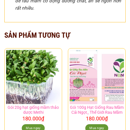
để rau mầm cô đọng dưỡng chất, ăn sẽ ngon hơn
rất nhiều.
SẢN PHẨM TƯƠNG TỰ
Gói 20g hạt giống mầm thảo
Gói 100g Hạt Giống Rau Mầm
dược Methi
Cải Ngọt_ Thế Giới Rau Mầm
180.000
₫
180.000
₫
Mua ngay
Mua ngay