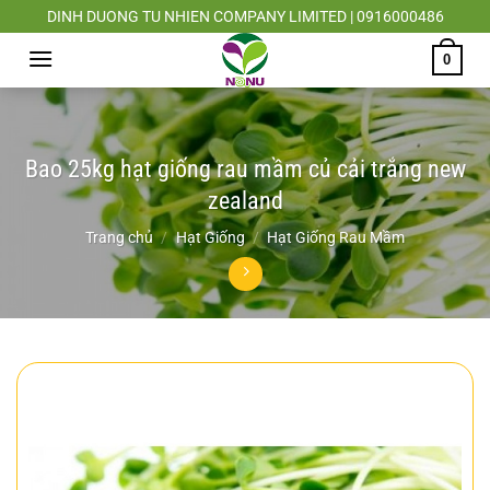
Chuyển
DINH DUONG TU NHIEN COMPANY LIMITED | 0916000486
đến
0
nội
dung
Bao 25kg hạt giống rau mầm củ cải trắng new
zealand
Trang chủ
/
Hạt Giống
/
Hạt Giống Rau Mầm