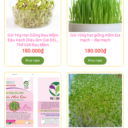
Gói 1Kg Hạt Giống Rau Mầm
Gói 100g hạt giống mầm lúa
Đậu Xanh (Đậu làm Giá Đỗ)_
mạch – đại mạch
Thế Giới Rau Mầm
180.000
₫
180.000
₫
Mua ngay
Mua ngay