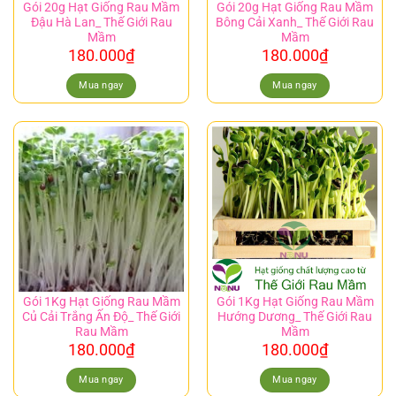
Gói 20g Hạt Giống Rau Mầm
Gói 20g Hạt Giống Rau Mầm
Đậu Hà Lan_ Thế Giới Rau
Bông Cải Xanh_ Thế Giới Rau
Mầm
Mầm
180.000
₫
180.000
₫
Mua ngay
Mua ngay
Gói 1Kg Hạt Giống Rau Mầm
Gói 1Kg Hạt Giống Rau Mầm
Củ Cải Trắng Ấn Độ_ Thế Giới
Hướng Dương_ Thế Giới Rau
Rau Mầm
Mầm
180.000
₫
180.000
₫
Mua ngay
Mua ngay