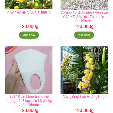
Combo 10 chậu nhựa đen size
CÂY CHANH VÀNG EUREKA
C9A KT: 21x16x17cm mềm
dẻo bền đẹp
120.000
₫
120.000
₫
Mua ngay
Mua ngay
SET 10 cái khẩu trang vải
[Cây giống] Lan Hoàng Nhạn
không dệt 3 lớp kiểu 3D có lớp
kháng khuẩn
120.000
₫
120.000
₫