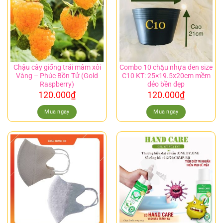
Chậu cây giống trái mâm xôi
Combo 10 chậu nhựa đen size
Vàng – Phúc Bồn Tử (Gold
C10 KT: 25×19.5x20cm mềm
Raspberry)
dẻo bền đẹp
120.000
₫
120.000
₫
Mua ngay
Mua ngay