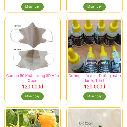
Mua ngay
Mua ngay
Combo 50 Khẩu trang 3D Hàn
Dưỡng chất ab – Dưỡng mầm
Quốc
lan lọ 10ml
120.000
₫
120.000
₫
Mua ngay
Mua ngay