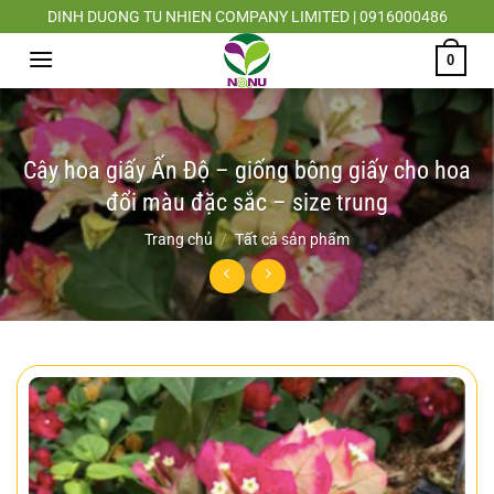
Chuyển
DINH DUONG TU NHIEN COMPANY LIMITED | 0916000486
đến
0
nội
dung
Cây hoa giấy Ấn Độ – giống bông giấy cho hoa
đổi màu đặc sắc – size trung
Trang chủ
/
Tất cả sản phẩm