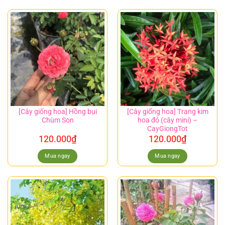
[Cây giống hoa] Hồng bụi
[Cây giống hoa] Trang kim
Chùm Son
hoa đỏ (cây mini) –
CayGiongTot
120.000
₫
120.000
₫
Mua ngay
Mua ngay