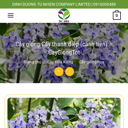
Chuyển
DINH DUONG TU NHIEN COMPANY LIMITED | 0916000486
đến
0
nội
dung
Cây giống Cây thanh điệp (cánh tiên) –
CayGiongTot
Trang chủ
/
Cây Hoa Kiểng
/
Cây giống hoa