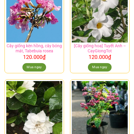
Cây giống kèn hồng, cây bóng
[Cây giống hoa] Tuyết Anh –
mát, Tabebuia rosea
CayGiongTot
120.000
₫
120.000
₫
Mua ngay
Mua ngay