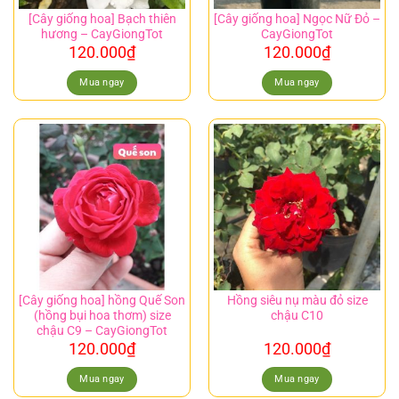
[Cây giống hoa] Bạch thiên
[Cây giống hoa] Ngọc Nữ Đỏ –
hương – CayGiongTot
CayGiongTot
120.000
₫
120.000
₫
Mua ngay
Mua ngay
[Cây giống hoa] hồng Quế Son
Hồng siêu nụ màu đỏ size
(hồng bụi hoa thơm) size
chậu C10
chậu C9 – CayGiongTot
120.000
₫
120.000
₫
Mua ngay
Mua ngay