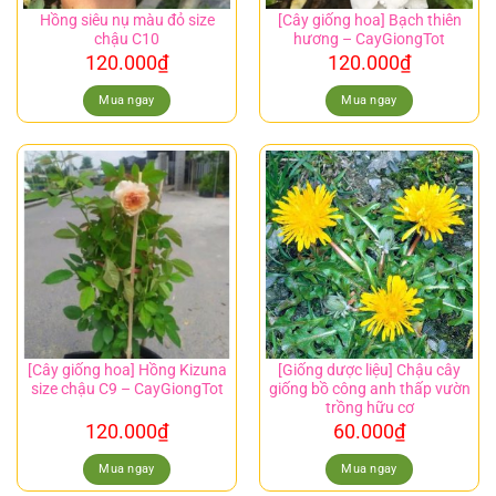
Hồng siêu nụ màu đỏ size
[Cây giống hoa] Bạch thiên
chậu C10
hương – CayGiongTot
120.000
₫
120.000
₫
Mua ngay
Mua ngay
[Cây giống hoa] Hồng Kizuna
[Giống dược liệu] Chậu cây
size chậu C9 – CayGiongTot
giống bồ công anh thấp vườn
trồng hữu cơ
120.000
₫
60.000
₫
Mua ngay
Mua ngay