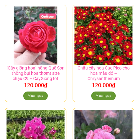
[Cây giống hoa] hồng Quế Son
Chậu cây hoa Cúc Pico cho
(hồng bụi hoa thơm) size
hoa màu đỏ –
chậu C9 – CayGiongTot
Chrysanthemum
120.000
₫
120.000
₫
Mua ngay
Mua ngay