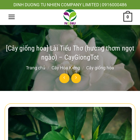
Chuyển
DINH DUONG TU NHIEN COMPANY LIMITED | 0916000486
đến
0
nội
dung
[Cây giống hoa] Lài Tiểu Thơ (hương thơm ngọt
ngào) – CayGiongTot
Trang chủ
/
Cây Hoa Kiểng
/
Cây giống hoa