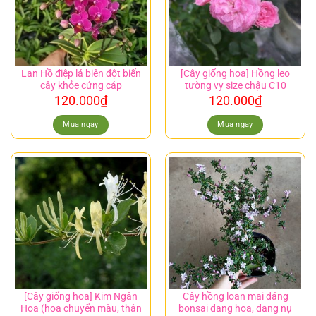
Lan Hồ điệp lá biên đột biến
[Cây giống hoa] Hồng leo
cây khỏe cứng cáp
tường vy size chậu C10
120.000
₫
120.000
₫
Mua ngay
Mua ngay
[Cây giống hoa] Kim Ngân
Cây hồng loan mai dáng
Hoa (hoa chuyển màu, thân
bonsai đang hoa, đang nụ