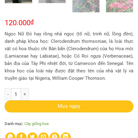
120.000
₫
Ngọc Nữ Đỏ hay rồng nhả ngọc (tố nữ, trinh nữ, lồng đèn),
danh pháp khoa học: Clerodendrum thomsoniae, là loài thực
vật có hoa thuộc chi Bân bấn (Clerodendrum) của họ Hoa môi
(Lamiaceae hay Labiatae), hoặc Cỏ Roi ngựa (Verbenaceae),
bản địa của Tây Phi nhiệt đới, từ Cameroon đến Senegal. Tên
khoa học của loài này được đặt theo tên của nhà vật lý và
truyền giáo tại Nigeria, William Cooper Thomson.
[Cây giống hoa] Ngọc Nữ Đỏ - CayGiongTot số lượng
Mua ngay
Danh mục:
Cây giống hoa