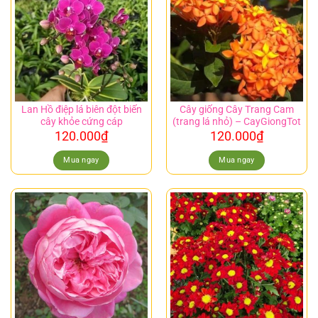
Lan Hồ điệp lá biên đột biến
Cây giống Cây Trang Cam
cây khỏe cứng cáp
(trang lá nhỏ) – CayGiongTot
120.000
₫
120.000
₫
Mua ngay
Mua ngay