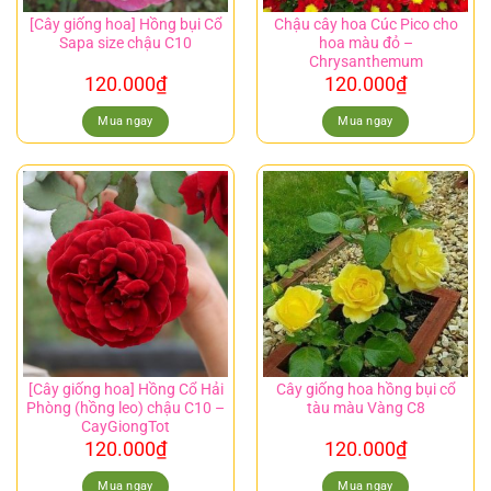
[Cây giống hoa] Hồng bụi Cổ
Chậu cây hoa Cúc Pico cho
Sapa size chậu C10
hoa màu đỏ –
Chrysanthemum
120.000
₫
120.000
₫
Mua ngay
Mua ngay
[Cây giống hoa] Hồng Cổ Hải
Cây giống hoa hồng bụi cổ
Phòng (hồng leo) chậu C10 –
tàu màu Vàng C8
CayGiongTot
120.000
₫
120.000
₫
Mua ngay
Mua ngay