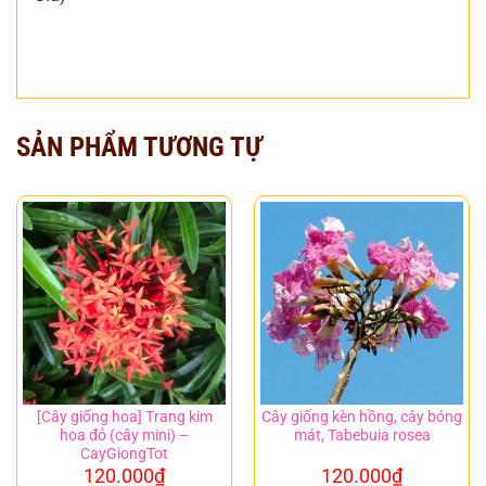
SẢN PHẨM TƯƠNG TỰ
[Cây giống hoa] Trang kim
Cây giống kèn hồng, cây bóng
hoa đỏ (cây mini) –
mát, Tabebuia rosea
CayGiongTot
120.000
₫
120.000
₫