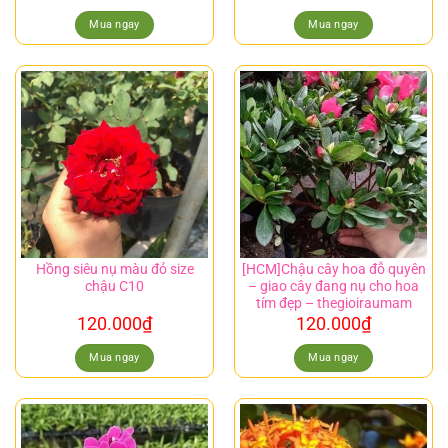
Mua ngay
Mua ngay
Hồng siêu nụ màu đỏ size
[HCM]Chậu cây hoa đỗ quyên
chậu C10
– giao cây đang nụ cho hoa
tím đẹp – thegioiraumam
120.000
₫
120.000
₫
Mua ngay
Mua ngay