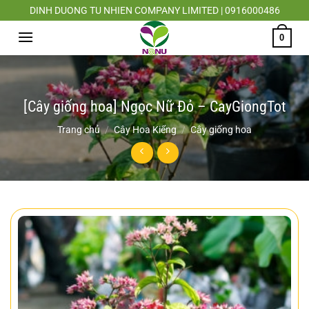
Chuyển
DINH DUONG TU NHIEN COMPANY LIMITED | 0916000486
đến
0
nội
dung
[Cây giống hoa] Ngọc Nữ Đỏ – CayGiongTot
Trang chủ
/
Cây Hoa Kiểng
/
Cây giống hoa