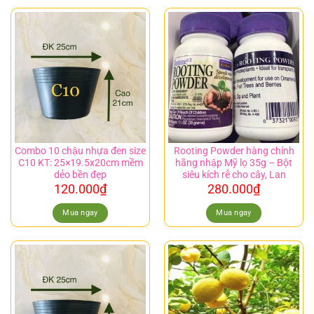
Combo 10 chậu nhựa đen size
Rooting Powder hàng chính
C10 KT: 25×19.5x20cm mềm
hãng nhập Mỹ lọ 35g – Bột
dẻo bền đẹp
siêu kích rễ cho cây, Lan
120.000
₫
280.000
₫
Mua ngay
Mua ngay