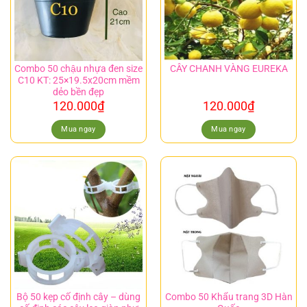
Combo 50 chậu nhựa đen size
CÂY CHANH VÀNG EUREKA
C10 KT: 25×19.5x20cm mềm
dẻo bền đẹp
120.000
₫
120.000
₫
Mua ngay
Mua ngay
Bộ 50 kẹp cố định cây – dùng
Combo 50 Khẩu trang 3D Hàn