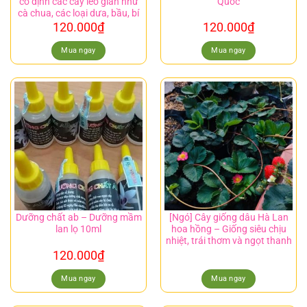
cố định các cây leo giàn như
Quốc
cà chua, các loại dưa, bầu, bí
120.000
₫
120.000
₫
Mua ngay
Mua ngay
Dưỡng chất ab – Dưỡng mầm
[Ngó] Cây giống dâu Hà Lan
lan lọ 10ml
hoa hồng – Giống siêu chịu
nhiệt, trái thơm và ngọt thanh
120.000
₫
Mua ngay
Mua ngay