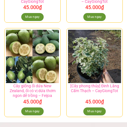
CayGiongTot
– CayGiongTot
45.000
₫
45.000
₫
Mua ngay
Mua ngay
Cây giống ổi dứa New
[Cây phong thủy] Đinh Lăng
Zealand, ổi có vị dứa thơm
Cẩm Thạch – CayGiongTot
ngon dễ trồng – Feijoa
45.000
₫
45.000
₫
Mua ngay
Mua ngay