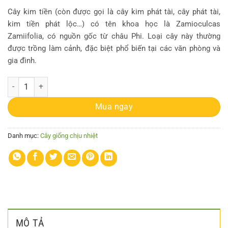
Cây kim tiền (còn được gọi là cây kim phát tài, cây phát tài,
kim tiền phát lộc…) có tên khoa học là Zamioculcas
Zamiifolia, có nguồn gốc từ châu Phi. Loại cây này thường
được trồng làm cảnh, đặc biệt phổ biến tại các văn phòng và
gia đình.
Cây giống Kim Tiền (Kim Phát Tài) - CayGiongTot số lượng
Mua ngay
Danh mục:
Cây giống chịu nhiệt
MÔ TẢ