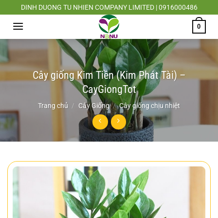
Chuyển
DINH DUONG TU NHIEN COMPANY LIMITED | 0916000486
đến
0
nội
dung
Cây giống Kim Tiền (Kim Phát Tài) –
CayGiongTot
Trang chủ
/
Cây Giống
/
Cây giống chịu nhiệt