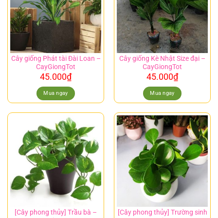
Cây giống Phát tài Đài Loan –
Cây giống Kè Nhật Size đại –
CayGiongTot
CayGiongTot
45.000
₫
45.000
₫
Mua ngay
Mua ngay
[Cây phong thủy] Trầu bà –
[Cây phong thủy] Trường sinh