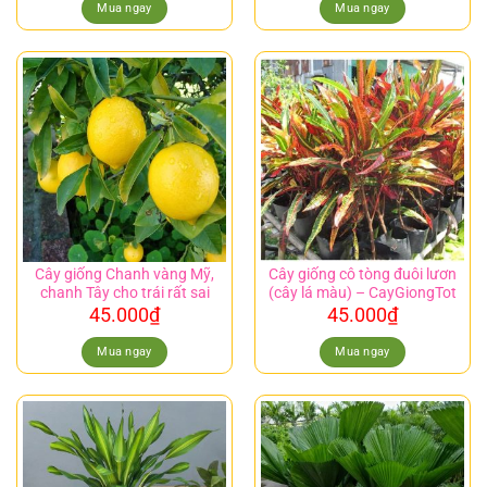
Mua ngay
Mua ngay
Cây giống Chanh vàng Mỹ,
Cây giống cô tòng đuôi lươn
chanh Tây cho trái rất sai
(cây lá màu) – CayGiongTot
45.000
₫
45.000
₫
Mua ngay
Mua ngay