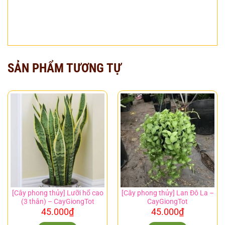
SẢN PHẨM TƯƠNG TỰ
[Cây phong thủy] Lưỡi hổ cao
[Cây phong thủy] Lan Đô La –
(3 thân) – CayGiongTot
CayGiongTot
45.000
₫
45.000
₫