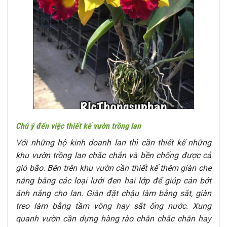
Chú ý đến việc thiết kế vườn trồng lan
Với những hộ kinh doanh lan thì cần thiết kế những
khu vườn trồng lan chắc chắn và bền chống được cả
gió bão. Bên trên khu vườn cần thiết kế thêm giàn che
nắng bằng các loại lưới đen hai lớp để giúp cản bớt
ánh nắng cho lan. Giàn đặt chậu làm bằng sắt, giàn
treo làm bằng tầm vông hay sắt ống nước. Xung
quanh vườn cần dựng hàng rào chắn chắc chắn hay