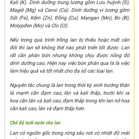
Kali (K). Dinh dưỡng trung lượng gồm Lưu huỳnh (S),
Magiê (Mg) và Canxi (Ca). Dinh dưỡng vi lượng gồm
Sắt (Fe), Kẽm (Zn), Đồng (Cu), Mangan (Mn), Bo (B),
Molypđen (Mo) và Clo (Cl).
Nếu trong quá trình trồng lan bị thiếu hoặc mất cân
đối thì lan sẽ không thể nào phát triển tốt được. Lan
rất cần phân bón nhưng không chịu được nồng độ
dinh dưỡng cao, Hiện nay việc bón phân qua lá là việc
làm hiệu quả và tốt nhất cho đa số các loại lan.
Nguyên tắc chung là lan trong thời kỳ sinh trưởng thân
lá mạnh cần đạm cao, lân và kali thấp, trước khi ra
hoa cần lân và kali cao, đạm thấp trong khi lan nở hoa
cần kali cao, lân và đạm thấp hơn.
Chế độ tưới nước cho lan
Lan có nguồn gốc trong rừng sâu nơi có nhiệt độ mát