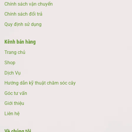
Chính sách vận chuyển
Chính sách đổi trả
Quy định sử dụng
Kênh bán hàng
Trang chủ
Shop
Dịch Vụ
Hướng dẫn kỹ thuật chăm sóc cây
Góc tư vấn
Giới thiệu
Liên hệ
Về chúng tôi