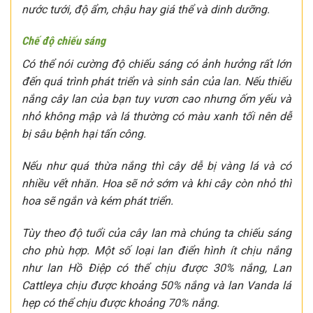
nước tưới, độ ẩm, chậu hay giá thể và dinh dưỡng.
Chế độ chiếu sáng
Có thể nói cường độ chiếu sáng có ảnh hưởng rất lớn
đến quá trình phát triển và sinh sản của lan. Nếu thiếu
nắng cây lan của bạn tuy vươn cao nhưng ốm yếu và
nhỏ không mập và lá thường có màu xanh tối nên dễ
bị sâu bệnh hại tấn công.
Nếu như quá thừa nắng thì cây dễ bị vàng lá và có
nhiều vết nhăn. Hoa sẽ nở sớm và khi cây còn nhỏ thì
hoa sẽ ngắn và kém phát triển.
Tùy theo độ tuổi của cây lan mà chúng ta chiếu sáng
cho phù hợp. Một số loại lan điển hình ít chịu nắng
như lan Hồ Điệp có thể chịu được 30% nắng, Lan
Cattleya chịu được khoảng 50% nắng và lan Vanda lá
hẹp có thể chịu được khoảng 70% nắng.