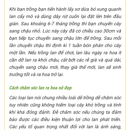
Khi bạn trồng bạn tiến hành lấy xơ dừa bó xung quanh
lan cấy mô và dùng dây nịt cuốn lại đặt lên trên đầu
giàn. Sau khoảng 6-7 tháng trồng thì bạn chuyển cây
sang chậu nhỏ. Lúc này cây đã có chiều cao 30cm và
bạn tiếp tục chuyển sang chậu lớn để trồng. Sau mỗi
lần chuyển chậu thì định kì 1 tuần bón phân cho cây
một lần. Nếu trồng lan để chơi, lan lâu ngày ra hoa ít
cần dỡ lan ra khỏi chậu, cắt bớt các rễ già và quá dài,
chuyển sang chậu mới, thay giá thể mới, lan sẽ sinh
trưởng tốt và ra hoa trở lại.
Cách chăm sóc lan ra hoa nở đẹp
Các loại lan nói chung nhiều loài dễ trồng dễ chăm sóc
tuy nhiên cũng không hiếm loại cây khó trồng và tính
khí khá đỏng đảnh. Đễ chăm sóc nếu chúng ta đảm
bảo được các điều kiện thuận lợi cho lan phát triển.
Các yếu tố quan trọng nhất đối với lan là ánh sáng,