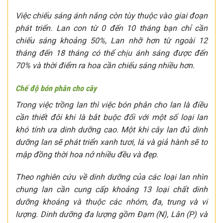
Việc chiếu sáng ánh nắng còn tùy thuộc vào giai đoạn
phát triển. Lan con từ 0 đến 10 tháng bạn chỉ cần
chiếu sáng khoảng 50%, Lan nhỡ hơn từ ngoài 12
tháng đến 18 tháng có thể chịu ánh sáng được đến
70% và thời điểm ra hoa cần chiếu sáng nhiều hơn.
Chế độ bón phân cho cây
Trong việc trồng lan thì việc bón phân cho lan là điều
cần thiết đôi khi là bắt buộc đối với một số loại lan
khó tính ưa dinh dưỡng cao. Một khi cây lan đủ dinh
dưỡng lan sẽ phát triển xanh tươi, lá và giả hành sẽ to
mập đồng thời hoa nở nhiều đều và đẹp.
Theo nghiên cứu về dinh dưỡng của các loại lan nhìn
chung lan cần cung cấp khoảng 13 loại chất dinh
dưỡng khoáng và thuộc các nhóm, đa, trung và vi
lượng. Dinh dưỡng đa lượng gồm Đạm (N), Lân (P) và