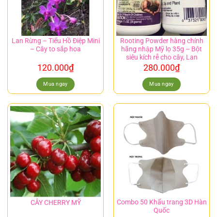
Lan Rừng – Tiểu Hồ Điệp Mini
Rooting Powder hàng chính
– Cây to sắp hoa
hãng nhập Mỹ lọ 35g – Bột
siêu kích rễ cho cây, Lan
120.000
₫
280.000
₫
Mua ngay
Mua ngay
Combo 50 Khẩu trang 3D Hàn
CÂY CHERRY MỸ
Quốc