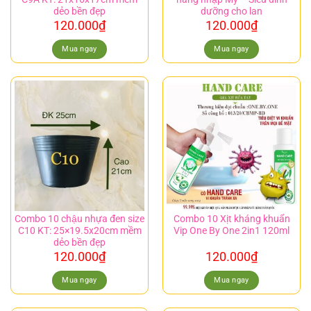
dẻo bền đẹp
dưỡng cho lan
120.000
₫
120.000
₫
Mua ngay
Mua ngay
Combo 10 chậu nhựa đen size
Combo 10 Xịt kháng khuẩn
C10 KT: 25×19.5x20cm mềm
Vip One By One 2in1 120ml
dẻo bền đẹp
120.000
₫
120.000
₫
Mua ngay
Mua ngay