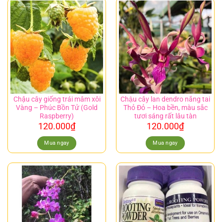
Chậu cây giống trái mâm xôi
Chậu cây lan dendro nắng tai
Vàng – Phúc Bồn Tử (Gold
Thỏ Đỏ – Hoa bền, màu sắc
Raspberry)
tươi sáng rất lâu tàn
120.000
₫
120.000
₫
Mua ngay
Mua ngay