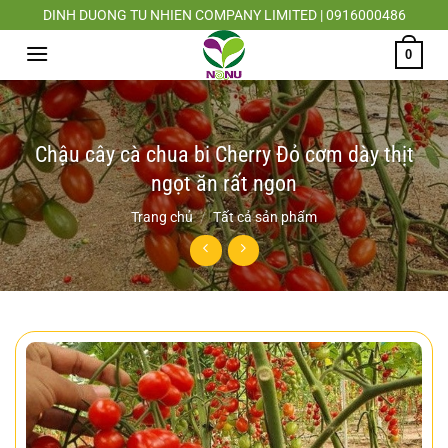
Chuyển
DINH DUONG TU NHIEN COMPANY LIMITED | 0916000486
đến
0
nội
dung
Chậu cây cà chua bi Cherry Đỏ cơm dày thịt
ngọt ăn rất ngon
Trang chủ
/
Tất cả sản phẩm