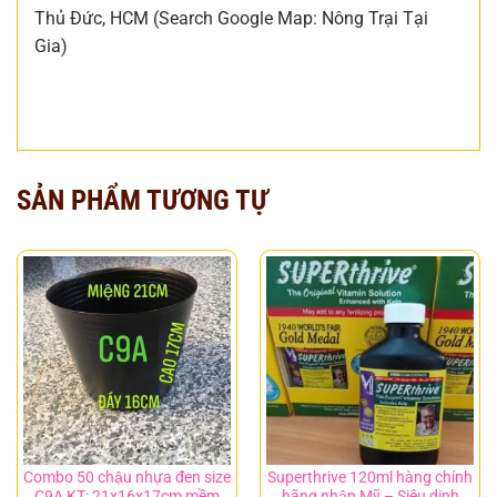
Thủ Đức, HCM (Search Google Map: Nông Trại Tại
Gia)
SẢN PHẨM TƯƠNG TỰ
Combo 50 chậu nhựa đen size
Superthrive 120ml hàng chính
C9A KT: 21x16x17cm mềm
hãng nhập Mỹ – Siêu dinh