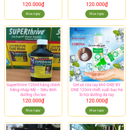
120.000
₫
120.000
₫
Mua ngay
Mua ngay
Superthrive 120ml hàng chính
Gel xịt rửa tay khô ONE BY
hãng nhập Mỹ – Siêu dinh
ONE 120ml chiết xuất bạc hà
dưỡng cho lan
lô hội dưỡng da tay
120.000
₫
120.000
₫
Mua ngay
Mua ngay