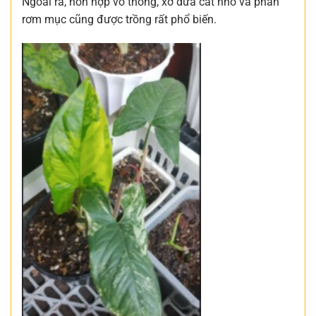
Ngoài ra, hỗn hợp vỏ thông, xơ dừa cắt nhỏ và phân
rơm mục cũng được trồng rất phổ biến.