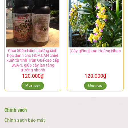
Chai 500ml dinh dưỡng sinh
[Cây giống] Lan Hoàng Nhạn
học dành cho HOA LAN chiết
xuất từ tinh Trùn Quế cao cấp
BSA-3, giúp cây lan tăng
trưởng nhanh
120.000
₫
120.000
₫
Mua ngay
Mua ngay
Chính sách
Chính sách bảo mật