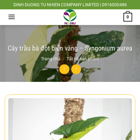
Chuyển
DINH DUONG TU NHIEN COMPANY LIMITED | 0916000486
đến
0
nội
dung
Cây trầu bà đột biến vàng – Syngonium aurea
Trang chủ
/
Tất cả sản phẩm