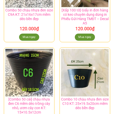
Combo 50 chậu nhựa đen size
[Xấp 100 tờ] Giấy in đơn hàng
C9A KT: 21x16x17cm mềm
có keo chuyên dụng dùng in
dẻo bền đẹp
Phiếu Gửi Hàng TMĐT – Decal
A5
120.000
₫
120.000
₫
Mua ngay
Mua ngay
[Combo 50 cái] chậu nhựa
Combo 10 chậu nhựa đen size
đen C6 mềm dẻo trồng cây
C10 KT: 25×19.5x20cm mềm
nhỏ, ươm cây con KT:
dẻo bền đẹp
15×10.5x12cm