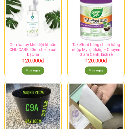
Gel rửa tay khô diệt khuẩn
TakeRoot hàng chính hãng
CHU CARE 50ml chiết xuất
nhập Mỹ lọ 56,6g – Chuyên
bạc hà
Giâm Cành, kích rễ
120.000
₫
120.000
₫
Mua ngay
Mua ngay