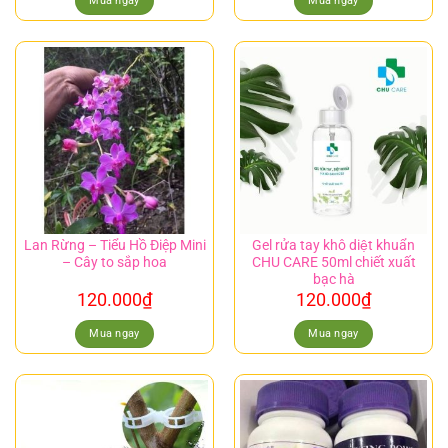
Mua ngay
Mua ngay
Lan Rừng – Tiểu Hồ Điệp Mini
Gel rửa tay khô diệt khuẩn
– Cây to sắp hoa
CHU CARE 50ml chiết xuất
bạc hà
120.000
₫
120.000
₫
Mua ngay
Mua ngay