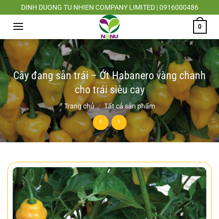
Chuyển
DINH DUONG TU NHIEN COMPANY LIMITED | 0916000486
đến
0
nội
dung
Cây đang sẵn trái – Ớt Habanero vàng chanh
cho trái siêu cay
Trang chủ
/
Tất cả sản phẩm