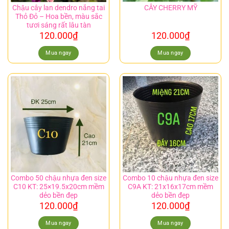
Chậu cây lan dendro nắng tai
CÂY CHERRY MỸ
Thỏ Đỏ – Hoa bền, màu sắc
tươi sáng rất lâu tàn
120.000
₫
120.000
₫
Mua ngay
Mua ngay
Combo 50 chậu nhựa đen size
Combo 10 chậu nhựa đen size
C10 KT: 25×19.5x20cm mềm
C9A KT: 21x16x17cm mềm
dẻo bền đẹp
dẻo bền đẹp
120.000
₫
120.000
₫
Mua ngay
Mua ngay