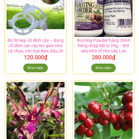
Bộ 50 kẹp cố định cây – dùng
Rooting Powder hàng chính
cố định các cây leo giàn như
hãng nhập Mỹ lọ 35g – Bột
cà chua, các loại dưa, bầu, bí
siêu kích rễ cho cây, Lan
120.000
₫
280.000
₫
Mua ngay
Mua ngay