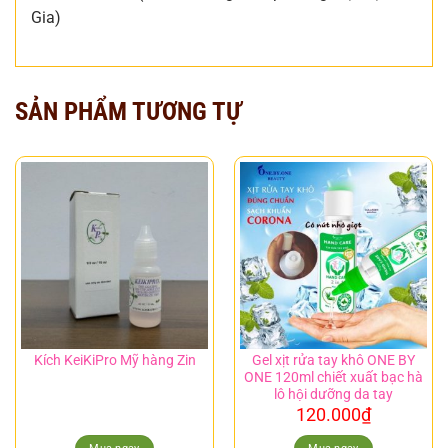
Gia)
SẢN PHẨM TƯƠNG TỰ
Gel xịt rửa tay khô ONE BY
Kích KeiKiPro Mỹ hàng Zin
ONE 120ml chiết xuất bạc hà
lô hội dưỡng da tay
120.000
₫