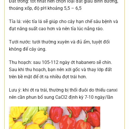
Đất trồng: tốt nhất nên chọn loại đất giàu dinh dưỡng,
thoáng xốp, độ pH khoảng 5,5 – 6,5
Tỉa lá: việc tỉa lá sẽ giúp cho cây hạn chế sâu bệnh và
đạt năng suất cao hơn và nên tỉa lúc nắng ráo.
Tưới nước: tưới thường xuyên và đủ ẩm, tuyệt đối
không để cây úng.
Thu hoạch: sau 105-112 ngày ớt habanero sẽ chín.
Sau khi thu hoạch, bạn nên xới gốc và thay lớp đất
trên bề mặt để ớt ra nhiều đợt trái hơn.
Lưu ý: khi ớt ra trái, thường bị thối đuôi do thiếu canxi
nên cần phun bổ sung CaCl2 định kỳ 7-10 ngày/lần