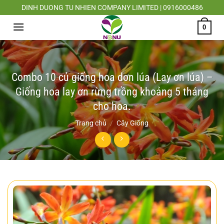
Chuyển
DINH DUONG TU NHIEN COMPANY LIMITED | 0916000486
đến
0
nội
dung
Combo 10 củ giống hoa dơn lúa (Lay ơn lúa) –
Giống hoa lay ơn rừng trồng khoảng 5 tháng
cho hoa.
Trang chủ
/
Cây Giống