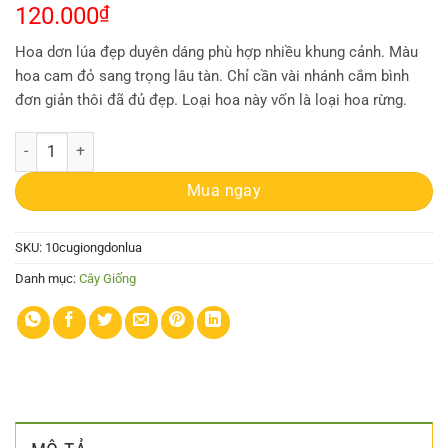
120.000
₫
Hoa dơn lúa đẹp duyên dáng phù hợp nhiều khung cảnh. Màu
hoa cam đỏ sang trọng lâu tàn. Chỉ cần vài nhánh cắm bình
đơn giản thôi đã đủ đẹp. Loại hoa này vốn là loại hoa rừng.
Combo 10 củ giống hoa dơn lúa (Lay ơn lúa) - Giống hoa lay ơn rừng 
Mua ngay
SKU:
10cugiongdonlua
Danh mục:
Cây Giống