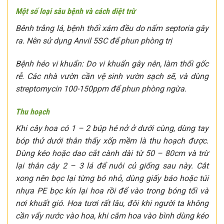
Một số loại sâu bệnh và cách diệt trừ
Bênh trắng lá, bệnh thối xám đều do nấm septoria gây
ra. Nên sử dụng Anvil 5SC để phun phòng trị
Bệnh héo vi khuẩn: Do vi khuẩn gây nên, làm thối gốc
rễ. Các nhà vườn cần vệ sinh vườn sạch sẽ, và dùng
streptomycin 100-150ppm để phun phòng ngừa.
Thu hoạch
Khi cây hoa có 1 – 2 búp hé nở ở dưới cùng, dùng tay
bóp thử dưới thân thấy xốp mềm là thu hoạch được.
Dùng kéo hoặc dao cắt cành dài từ 50 – 80cm và trừ
lại thân cây 2 – 3 lá để nuôi củ giống sau này. Cắt
xong nên bọc lại từng bó nhỏ, dùng giấy báo hoặc túi
nhựa PE bọc kín lại hoa rồi để vào trong bóng tối và
nơi khuất gió. Hoa tươi rất lâu, đôi khi người ta không
cần vẩy nước vào hoa, khi cắm hoa vào bình dùng kéo