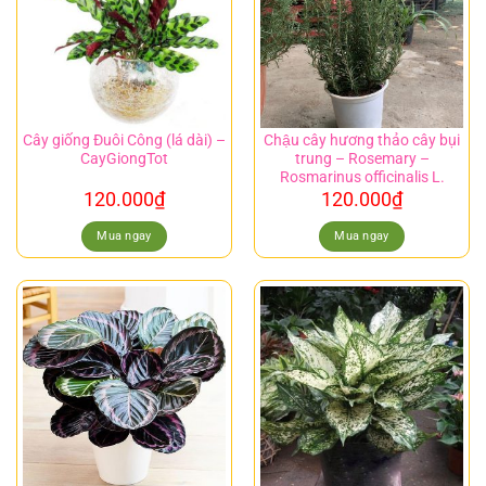
Cây giống Đuôi Công (lá dài) –
Chậu cây hương thảo cây bụi
CayGiongTot
trung – Rosemary –
Rosmarinus officinalis L.
120.000
₫
120.000
₫
Mua ngay
Mua ngay