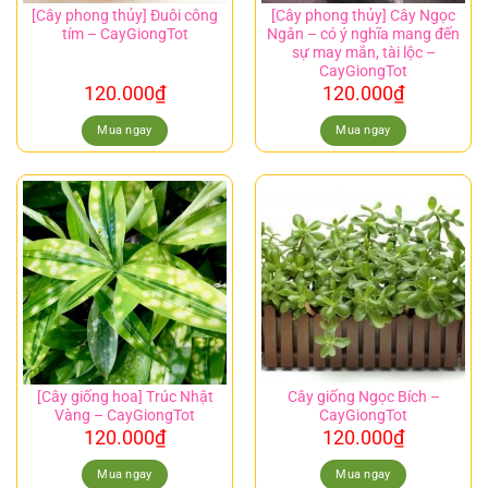
[Cây phong thủy] Đuôi công
[Cây phong thủy] Cây Ngọc
tím – CayGiongTot
Ngân – có ý nghĩa mang đến
sự may mắn, tài lộc –
CayGiongTot
120.000
₫
120.000
₫
Mua ngay
Mua ngay
[Cây giống hoa] Trúc Nhật
Cây giống Ngọc Bích –
Vàng – CayGiongTot
CayGiongTot
120.000
₫
120.000
₫
Mua ngay
Mua ngay