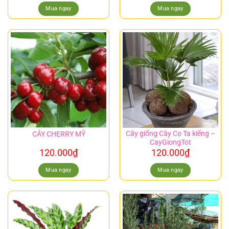
Mua ngay
Mua ngay
Cây giống Cây Cọ Ta kiểng –
CÂY CHERRY MỸ
CayGiongTot
120.000
₫
120.000
₫
Mua ngay
Mua ngay