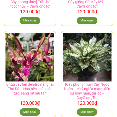
[Cây phong thủy] Trầu bà
Cây giống Cỏ Mây Mỹ –
ngọc thủy – CayGiongTot
CayGiongTot
120.000
₫
120.000
₫
Mua ngay
Mua ngay
Chậu cây lan dendro nắng tai
[Cây phong thủy] Cây Ngọc
Thỏ Đỏ – Hoa bền, màu sắc
Ngân – có ý nghĩa mang đến
tươi sáng rất lâu tàn
sự may mắn, tài lộc –
CayGiongTot
120.000
₫
120.000
₫
Mua ngay
Mua ngay