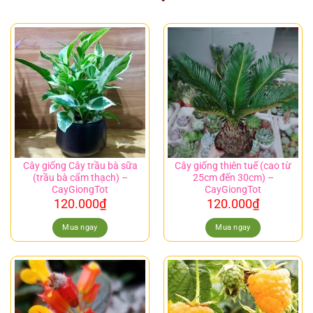
Cây giống Cây trầu bà sữa
Cây giống thiên tuế (cao từ
(trầu bà cẩm thạch) –
25cm đến 30cm) –
CayGiongTot
CayGiongTot
120.000
₫
120.000
₫
Mua ngay
Mua ngay