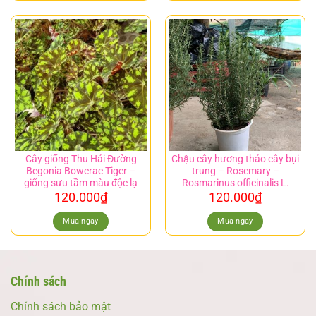
Cây giống Thu Hải Đường
Chậu cây hương thảo cây bụi
Begonia Bowerae Tiger –
trung – Rosemary –
giống sưu tầm màu độc lạ
Rosmarinus officinalis L.
120.000
₫
120.000
₫
Mua ngay
Mua ngay
Chính sách
Chính sách bảo mật