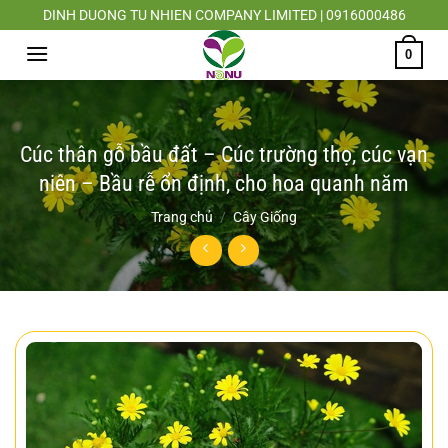
Chuyển
DINH DUONG TU NHIEN COMPANY LIMITED | 0916000486
đến
0
nội
dung
Cúc thân gỗ bầu đất – Cúc trường thọ, cúc vạn
niên – Bầu rễ ổn định, cho hoa quanh năm
Trang chủ
/
Cây Giống