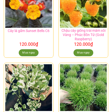
Chậu cây giống trái mâm xôi
Cây lá gấm Sunset Bells C6
Vàng – Phúc Bồn Tử (Gold
Raspberry)
120.000
₫
120.000
₫
Mua ngay
Mua ngay