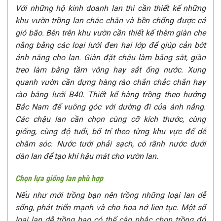
Với những hộ kinh doanh lan thì cần thiết kế những
khu vườn trồng lan chắc chắn và bền chống được cả
gió bão. Bên trên khu vườn cần thiết kế thêm giàn che
nắng bằng các loại lưới đen hai lớp để giúp cản bớt
ánh nắng cho lan. Giàn đặt chậu làm bằng sắt, giàn
treo làm bằng tầm vông hay sắt ống nước. Xung
quanh vườn cần dựng hàng rào chắn chắc chắn hay
rào bằng lưới B40. Thiết kế hàng trồng theo hướng
Bắc Nam để vuông góc với dường đi của ánh nắng.
Các chậu lan cần chọn cùng cỡ kích thước, cùng
giống, cùng độ tuổi, bố trí theo từng khu vực để dễ
chăm sóc. Nước tưới phải sạch, có rãnh nước dưới
dàn lan để tạo khí hậu mát cho vườn lan.
Chọn lựa giống lan phù hợp
Nếu như mới trồng bạn nên trồng những loại lan dễ
sống, phát triển mạnh và cho hoa nở lien tục. Một số
loại lan dễ trồng bạn có thể cân nhắc chọn trồng đó