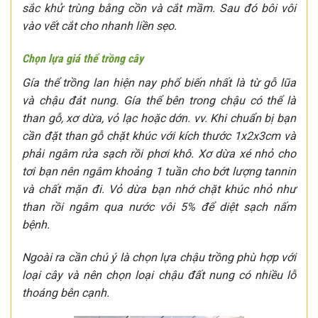
sắc khử trùng bằng cồn và cắt mầm. Sau đó bôi vôi
vào vết cắt cho nhanh liền sẹo.
Chọn lựa giá thể trồng cây
Gía thể trồng lan hiện nay phổ biến nhất là từ gỗ lũa
và chậu đát nung. Gía thể bên trong chậu có thể là
than gỗ, xơ dừa, vỏ lạc hoặc dớn. vv. Khi chuẩn bị bạn
cần đặt than gỗ chặt khúc với kích thước 1x2x3cm và
phải ngâm rửa sạch rồi phơi khô. Xơ dừa xé nhỏ cho
tơi bạn nên ngâm khoảng 1 tuần cho bớt lượng tannin
và chất mặn đi. Vỏ dừa bạn nhớ chặt khúc nhỏ như
than rồi ngâm qua nước vôi 5% để diệt sạch nấm
bệnh.
Ngoài ra cần chú ý là chọn lựa chậu trồng phù hợp với
loại cây và nên chọn loại chậu đất nung có nhiều lỗ
thoáng bên cạnh.