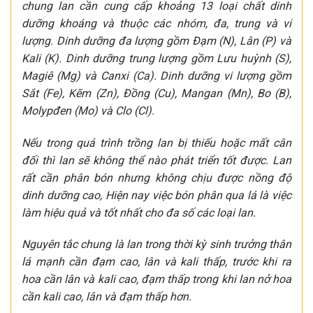
chung lan cần cung cấp khoảng 13 loại chất dinh
dưỡng khoáng và thuộc các nhóm, đa, trung và vi
lượng. Dinh dưỡng đa lượng gồm Đạm (N), Lân (P) và
Kali (K). Dinh dưỡng trung lượng gồm Lưu huỳnh (S),
Magiê (Mg) và Canxi (Ca). Dinh dưỡng vi lượng gồm
Sắt (Fe), Kẽm (Zn), Đồng (Cu), Mangan (Mn), Bo (B),
Molypđen (Mo) và Clo (Cl).
Nếu trong quá trình trồng lan bị thiếu hoặc mất cân
đối thì lan sẽ không thể nào phát triển tốt được. Lan
rất cần phân bón nhưng không chịu được nồng độ
dinh dưỡng cao, Hiện nay việc bón phân qua lá là việc
làm hiệu quả và tốt nhất cho đa số các loại lan.
Nguyên tắc chung là lan trong thời kỳ sinh trưởng thân
lá mạnh cần đạm cao, lân và kali thấp, trước khi ra
hoa cần lân và kali cao, đạm thấp trong khi lan nở hoa
cần kali cao, lân và đạm thấp hơn.