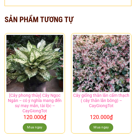
SẢN PHẨM TƯƠNG TỰ
[Cây phong thủy] Cây Ngọc
Cây giống thằn lằn cẩm thạch
Ngân – có ý nghĩa mang đến
( cây thằn lằn bông) –
sự may mắn, tài lộc –
CayGiongTot
CayGiongTot
120.000
₫
120.000
₫
Mua ngay
Mua ngay