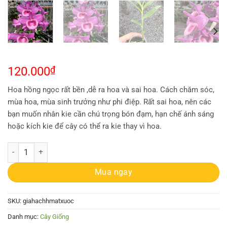
120.000
₫
Hoa hồng ngọc rất bền ,dễ ra hoa và sai hoa. Cách chăm sóc,
mùa hoa, mùa sinh trưởng như phi điệp. Rất sai hoa, nên các
bạn muốn nhân kie cần chú trọng bón đạm, hạn chế ánh sáng
hoặc kích kie để cây có thể ra kie thay vì hoa.
Cốc giống Giả Hạc - Phi Điệp Hồng Ngọc Mắt Xước Mentor 1 thân dài
Mua ngay
SKU:
giahachhmatxuoc
Danh mục:
Cây Giống