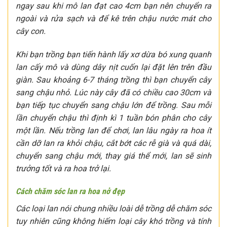
ngay sau khi mô lan đạt cao 4cm bạn nên chuyển ra
ngoài và rửa sạch và để kê trên chậu nước mát cho
cây con.
Khi bạn trồng bạn tiến hành lấy xơ dừa bó xung quanh
lan cấy mô và dùng dây nịt cuốn lại đặt lên trên đầu
giàn. Sau khoảng 6-7 tháng trồng thì bạn chuyển cây
sang chậu nhỏ. Lúc này cây đã có chiều cao 30cm và
bạn tiếp tục chuyển sang chậu lớn để trồng. Sau mỗi
lần chuyển chậu thì định kì 1 tuần bón phân cho cây
một lần. Nếu trồng lan để chơi, lan lâu ngày ra hoa ít
cần dỡ lan ra khỏi chậu, cắt bớt các rễ già và quá dài,
chuyển sang chậu mới, thay giá thể mới, lan sẽ sinh
trưởng tốt và ra hoa trở lại.
Cách chăm sóc lan ra hoa nở đẹp
Các loại lan nói chung nhiều loài dễ trồng dễ chăm sóc
tuy nhiên cũng không hiếm loại cây khó trồng và tính