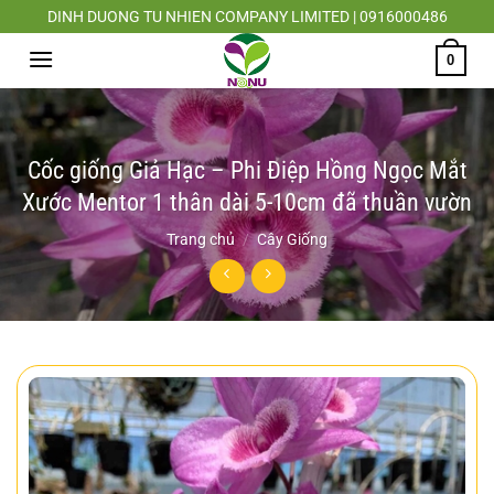
Chuyển
DINH DUONG TU NHIEN COMPANY LIMITED | 0916000486
đến
0
nội
dung
Cốc giống Giả Hạc – Phi Điệp Hồng Ngọc Mắt
Xước Mentor 1 thân dài 5-10cm đã thuần vườn
Trang chủ
/
Cây Giống