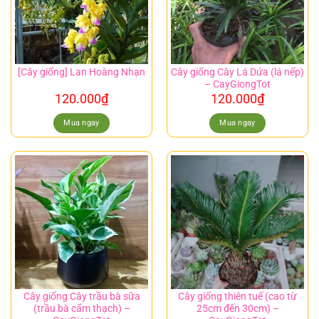
Cây giống Cây Lá Dứa (lá nếp)
[Cây giống] Lan Hoàng Nhạn
– CayGiongTot
120.000
₫
120.000
₫
Mua ngay
Mua ngay
Cây giống Cây trầu bà sữa
Cây giống thiên tuế (cao từ
(trầu bà cẩm thạch) –
25cm đến 30cm) –