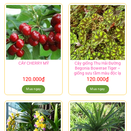
Cây giống Thu Hải Đường
CÂY CHERRY MỸ
Begonia Bowerae Tiger –
giống sưu tầm màu độc lạ
120.000
₫
120.000
₫
Mua ngay
Mua ngay