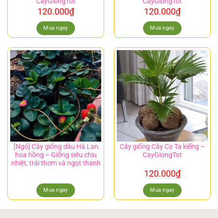
CayGiongTot
CayGiongTot
120.000
₫
120.000
₫
Mua ngay
Mua ngay
[Ngó] Cây giống dâu Hà Lan
Cây giống Cây Cọ Ta kiểng –
hoa hồng – Giống siêu chịu
CayGiongTot
nhiệt, trái thơm và ngọt thanh
120.000
₫
Mua ngay
Mua ngay