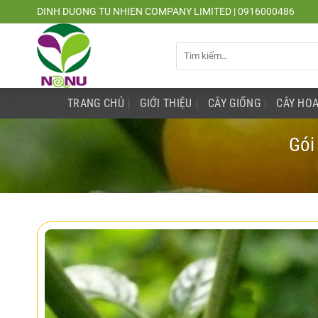
Chuyển
DINH DUONG TU NHIEN COMPANY LIMITED | 0916000486
đến
nội
Tìm
dung
kiếm:
TRANG CHỦ
GIỚI THIỆU
CÂY GIỐNG
CÂY HOA
Gói