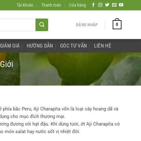
Tài khoản
Thanh toán
Cửa hàng
0
ĐĂNG NHẬP
GIẢM GIÁ
HƯỚNG DẪN
GÓC TƯ VẤN
LIÊN HỆ
Giới
phía bắc Peru, Aji Charapita vốn là loại cây hoang dã và
dụng cho mục đích thương mại.
ương đương với hạt đậu. Khi dùng tươi, ớt Aji Charapita có
cho món salat hay nước sốt vị nhiệt đới.