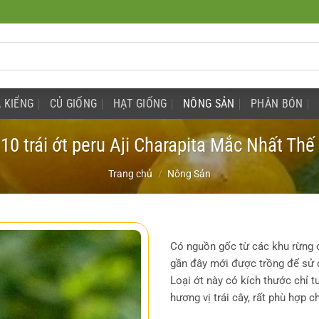
 KIỂNG
CỦ GIỐNG
HẠT GIỐNG
NÔNG SẢN
PHÂN BÓN
 10 trái ớt peru Aji Charapita Mắc Nhất Thế 
Trang chủ
/
Nông Sản
Có nguồn gốc từ các khu rừng ở 
gần đây mới được trồng để sử 
Loại ớt này có kích thước chỉ t
hương vị trái cây, rất phù hợp 