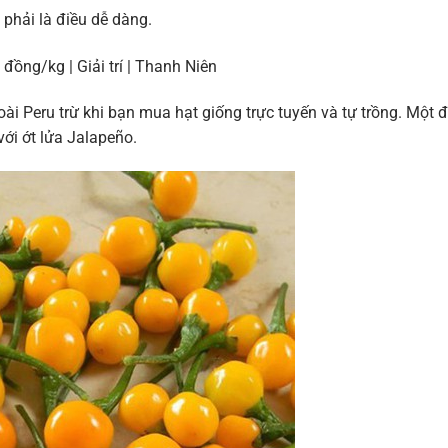
 phải là điều dễ dàng.
oài Peru trừ khi bạn mua hạt giống trực tuyến và tự trồng. Một đ
với ớt lửa Jalapeño.