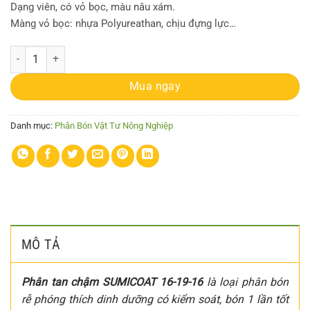
Dạng viên, có vỏ bọc, màu nâu xám.
Màng vỏ bọc: nhựa Polyureathan, chịu đựng lực…
Gói 100g Phân tan chậm SUMICOAT Nhật Bản cho hoa lan mai sứ thái
Mua ngay
Danh mục:
Phân Bón Vật Tư Nông Nghiệp
MÔ TẢ
Phân tan chậm SUMICOAT 16-19-16
là loại phân bón
rễ phóng thích dinh dưỡng có kiểm soát, bón 1 lần tốt