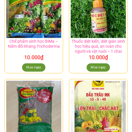
Chế phẩm sinh học BiMa –
Thuốc diệt kiến, diệt gián sinh
Nấm đối kháng Trichoderma
học hiệu quả, an toàn cho
người và vật nuôi – 1 chai
10.000
₫
10.000
₫
Mua ngay
Mua ngay