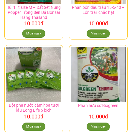
Túi 1 lít size M – Đất Sét Nung
Phân bón đầu trâu 15-5-40 –
Popper Trồng Sen Đá Bonsai
Lớn trái, chắc hạt
Hàng Thailand
10.000
₫
10.000
₫
Mua ngay
Mua ngay
Bột pha nước cắm hoa tươi
Phân hữu cơ Biogreen
lâu Long Life 5 bịch
10.000
₫
10.000
₫
Mua ngay
Mua ngay