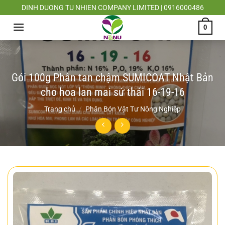
Chuyển
DINH DUONG TU NHIEN COMPANY LIMITED | 0916000486
đến
0
nội
dung
Gói 100g Phân tan chậm SUMICOAT Nhật Bản
cho hoa lan mai sứ thái 16-19-16
Trang chủ
/
Phân Bón Vật Tư Nông Nghiệp