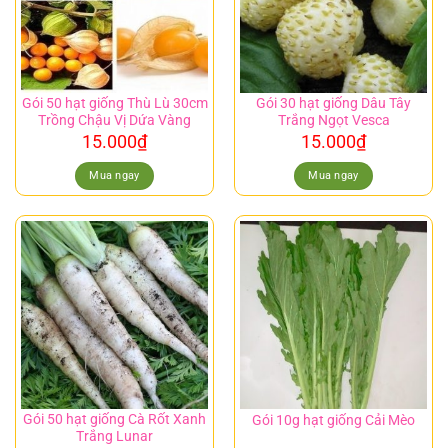
Gói 50 hạt giống Thù Lù 30cm
Gói 30 hạt giống Dâu Tây
Trồng Chậu Vị Dứa Vàng
Trắng Ngọt Vesca
15.000
₫
15.000
₫
Mua ngay
Mua ngay
Gói 50 hạt giống Cà Rốt Xanh
Gói 10g hạt giống Cải Mèo
Trắng Lunar