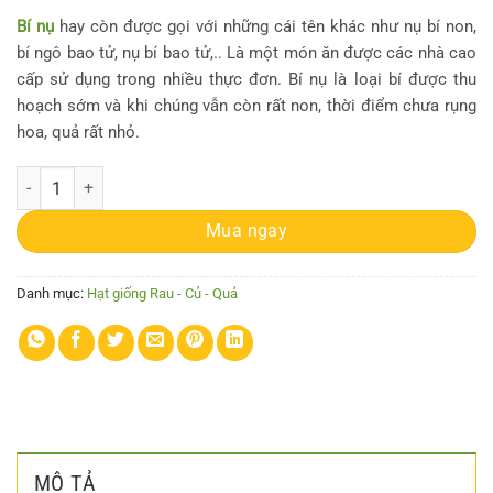
Bí nụ
hay còn được gọi với những cái tên khác như nụ bí non,
bí ngô bao tử, nụ bí bao tử,.. Là một món ăn được các nhà cao
cấp sử dụng trong nhiều thực đơn. Bí nụ là loại bí được thu
hoạch sớm và khi chúng vẫn còn rất non, thời điểm chưa rụng
hoa, quả rất nhỏ.
Gói 1g hạt giống Bí Siêu Nụ số lượng
Mua ngay
Danh mục:
Hạt giống Rau - Củ - Quả
MÔ TẢ