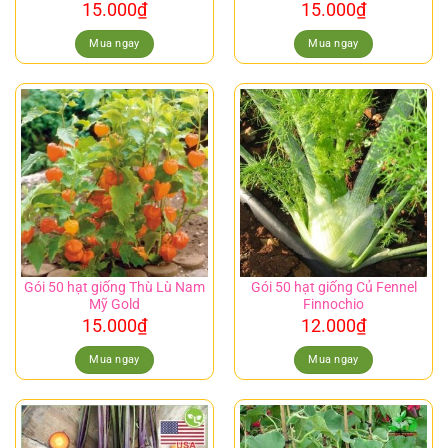
15.000
₫
15.000
₫
Mua ngay
Mua ngay
Gói 50 hạt giống Thù Lù Nam
Gói 50 hạt giống Củ Fennel
Mỹ Gold
Finnochio
15.000
₫
12.000
₫
Mua ngay
Mua ngay