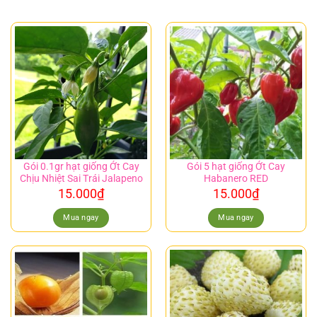
Gói 0.1gr hạt giống Ớt Cay
Gói 5 hạt giống Ớt Cay
Chịu Nhiệt Sai Trái Jalapeno
Habanero RED
15.000
₫
15.000
₫
Mua ngay
Mua ngay