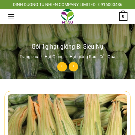
Chuyển
DINH DUONG TU NHIEN COMPANY LIMITED | 0916000486
đến
0
nội
dung
Gói 1g hạt giống Bí Siêu Nụ
Trang chủ
/
Hạt Giống
/
Hạt giống Rau - Củ - Quả