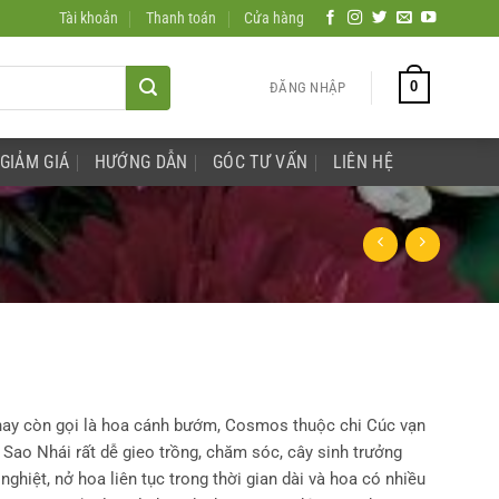
Tài khoản
Thanh toán
Cửa hàng
0
ĐĂNG NHẬP
GIẢM GIÁ
HƯỚNG DẪN
GÓC TƯ VẤN
LIÊN HỆ
hay còn gọi là hoa cánh bướm, Cosmos thuộc chi Cúc vạn
 Sao Nhái rất dễ gieo trồng, chăm sóc, cây sinh trưởng
nghiệt, nở hoa liên tục trong thời gian dài và hoa có nhiều