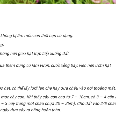
g không bị ẩm mốc còn thời hạn sử dụng.
ng)
ng nên gieo hạt trực tiếp xuống đất.
mua thêm dụng cu làm vườn, cuốc xẻng bay, viên nén ươm hạt
o hạt, có thể lấy lưới lan che hay đưa chậu vào nơi thoáng mát.
 mọc cây con. Khi thấy cây con cao từ 7 – 10cm, có 3 – 4 cặp l
 – 3 cây trong một chậu chựa 20 – 25m). Cho đất vào 2/3 chậ
i ngày đưa cây ra nắng hoàn toàn.