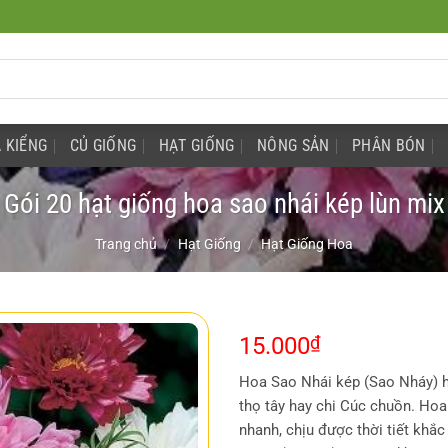
 KIỂNG
CỦ GIỐNG
HẠT GIỐNG
NÔNG SẢN
PHÂN BÓN
Gói 20 hạt giống hoa sao nhái kép lùn mix
Trang chủ
/
Hạt Giống
/
Hạt Giống Hoa
15.000
₫
Hoa Sao Nhái kép (Sao Nháy) 
thọ tây hay chi Cúc chuồn. Hoa
nhanh, chịu được thời tiết khắc 