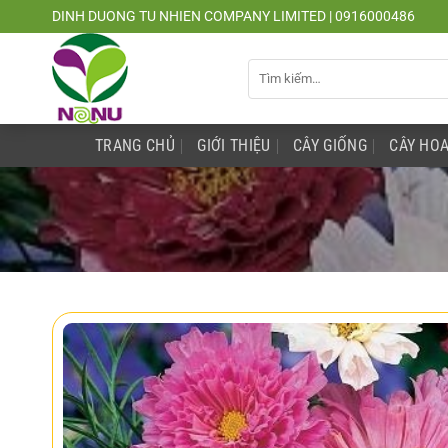
Chuyển
DINH DUONG TU NHIEN COMPANY LIMITED | 0916000486
đến
nội
Tìm
dung
kiếm:
TRANG CHỦ
GIỚI THIỆU
CÂY GIỐNG
CÂY HOA