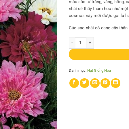
màu sắc từ trắng, vàng, hồng, c
nhái sẽ thấy thảm hoa như một b
cosmos này mới được gọi là h
Cúc sao nhái có dạng cây thân
Gói 20 hạt giống hoa sao nhái kép
Danh mục:
Hạt Giống Hoa