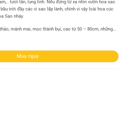
am,.. tươi tắn, lung linh. Nếu đứng từ xa nhìn vườn hoa sao
ầu trời đầy các vì sao lấp lánh, chính vì vậy loài hoa cúc
oa Sao nháy.
 thảo, mảnh mai, mọc thành bụi, cao từ 50 – 80cm, những…
 lùn mix số lượng
Mua ngay