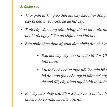
3. Chăm sóc
Thời gian từ khi gieo đến khi cây sao nhái đón
cây bị héo thiếu nước sẽ dễ hư cây.
Tưới cây vào sáng sớm bằng vòi có tia nước nhẹ
phải tưới ngày 2 lần do chậu mau khô hơn.
Bón phân theo định kỳ chia làm nhiều đợt chủ y
Sau khi cấy cây con ra chậu từ 7 – 1
tưới nước.
Khi thấy cây có rễ mọc nổi lên trên bề
bỏ đọt non (hay còn gọi là bấm cơi ng
dễ ngã đổ, cây trồng ngoài đất thì kh
Khi cây sao nháy cao 25 – 30 cm và ra nhiều n
nhiều hoa và màu sắc bền rực rỡ.