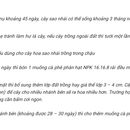
g nụ khoảng 45 ngày, cây sao nhái có thể sống khoảng 3 tháng 
 tránh làm hư lá cây, nếu cây trồng ngoài đất thì tưới một lầ
ếu dùng cho cây hoa sao nhái trồng trong chậu
0 ngày thì bón 1 muỗng cà phê phân hạt NPK 16.16.8 rải đều mặ
 mặt thì bổ sung thêm lớp đất trồng hay giá thể lớp 3 – 4 cm. 
ọn) để cây cho nhiều nhánh bên sẽ ra hoa nhiều hơn. Trường hợp
ông cần bấm cơi ngọn.
hánh bên (khoảng được 28 – 30 ngày) thì cho thêm muỗng cà p