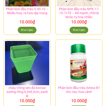
Phân bón đầu trâu 5-45-10 –
Phân bón đầu trâu NPK 17-
Nhiều hoa, ra hoa tập trung
15-7+TE – Rễ mạnh, chồi lá
khỏe, ra hoa nhiều
10.000
₫
10.000
₫
Mua ngay
Mua ngay
chậu trồng sen đá bonsai
Phân bón đầu trâu Amica B1
xương rồng 6,3×6,3cm_xanh
cho rau, hoa cảnh
lá
10.000
₫
10.000
₫