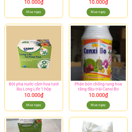
10.000
₫
10.000
₫
Mua ngay
Mua ngay
Bột pha nước cắm hoa tươi
Phân bón chống rụng hoa
lâu Long Life 1 hộp
tăng đậu trái Canxi Bo
10.000
₫
10.000
₫
Mua ngay
Mua ngay