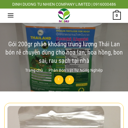
Chuyển
DINH DUONG TU NHIEN COMPANY LIMITED | 0916000486
đến
0
nội
dung
Gói 200gr phân khoáng trung lượng Thái Lan
bón rễ chuyên dùng cho hoa lan, hoa hồng, bon
sai, rau sạch tại nhà
Trang chủ
/
Phân Bón Vật Tư Nông Nghiệp