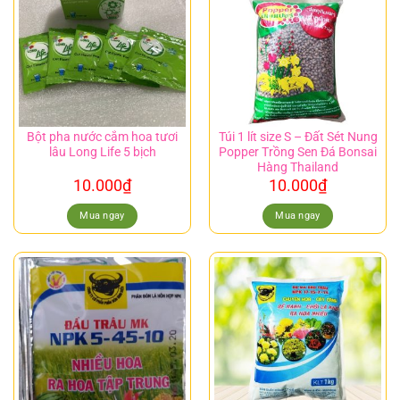
Bột pha nước cắm hoa tươi
Túi 1 lít size S – Đất Sét Nung
lâu Long Life 5 bịch
Popper Trồng Sen Đá Bonsai
Hàng Thailand
10.000
₫
10.000
₫
Mua ngay
Mua ngay