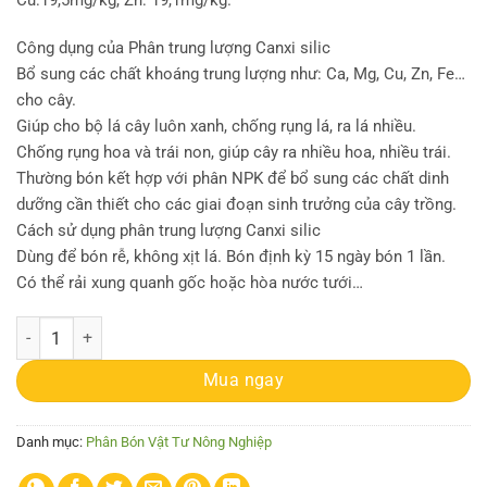
Cu:19,5mg/kg, Zn: 19,1mg/kg.
Công dụng của Phân trung lượng Canxi silic
Bổ sung các chất khoáng trung lượng như: Ca, Mg, Cu, Zn, Fe…
cho cây.
Giúp cho bộ lá cây luôn xanh, chống rụng lá, ra lá nhiều.
Chống rụng hoa và trái non, giúp cây ra nhiều hoa, nhiều trái.
Thường bón kết hợp với phân NPK để bổ sung các chất dinh
dưỡng cần thiết cho các giai đoạn sinh trưởng của cây trồng.
Cách sử dụng phân trung lượng Canxi silic
Dùng để bón rễ, không xịt lá. Bón định kỳ 15 ngày bón 1 lần.
Có thể rải xung quanh gốc hoặc hòa nước tưới…
Gói 200gr phân khoáng trung lượng Thái Lan bón rễ chuyên dùng cho ho
Mua ngay
Danh mục:
Phân Bón Vật Tư Nông Nghiệp