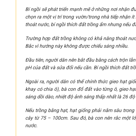
Bí ngồi sẽ phát triển mạnh mẽ ở những nơi nhận đượ
chọn ra một vị trí trong vườn/trong nhà tiếp nhận 
thoát nước, bí ngồi thích đất trồng ẩm nhưng nếu đấ
Trường hợp đất trồng không có khả năng thoát nước
Bắc vì hướng này không được chiếu sáng nhiều.
Đầu tiên, người dân nên bắt đầu bằng cách trộn lẫn
pH của đất và sửa đổi nếu cần. Bí ngồi thích đất tr
Ngoài ra, người dân có thể chính thức gieo hạt giốn
khay có chia ô), bà con đổ đất vào từng ô, gieo h
sáng dồi dào, nhiệt độ ảnh sáng thấp nhất là 26 độ 
Nếu trồng bằng hạt, hạt giống phải nằm sâu trong 
cây từ 75 – 100cm. Sau đó, bà con nên rắc một lớ
nước.