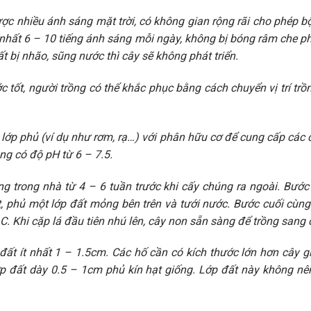
c nhiều ánh sáng mặt trời, có không gian rộng rãi cho phép bộ
ít nhất 6 – 10 tiếng ánh sáng mỗi ngày, không bị bóng râm che 
t bị nhão, sũng nước thì cây sẽ không phát triển.
 tốt, người trồng có thể khắc phục bằng cách chuyển vị trí trồ
 lớp phủ (ví dụ như rơm, rạ…) với phân hữu cơ để cung cấp các c
ồng có độ pH từ 6 – 7.5.
g trong nhà từ 4 – 6 tuần trước khi cấy chúng ra ngoài. Bước t
ạt, phủ một lớp đất mỏng bên trên và tưới nước. Bước cuối cù
C. Khi cặp lá đầu tiên nhú lên, cây non sẵn sàng để trồng sang 
đất ít nhất 1 – 1.5cm. Các hố cần có kích thước lớn hơn cây g
p đất dày 0.5 – 1cm phủ kín hạt giống. Lớp đất này không n