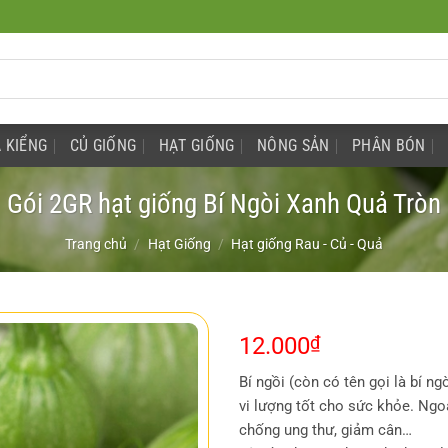
 KIỂNG
CỦ GIỐNG
HẠT GIỐNG
NÔNG SẢN
PHÂN BÓN
Gói 2GR hạt giống Bí Ngòi Xanh Quả Tròn
Trang chủ
/
Hạt Giống
/
Hạt giống Rau - Củ - Quả
12.000
₫
Bí ngồi (còn có tên gọi là bí ng
vi lượng tốt cho sức khỏe. Ngoà
chống ung thư, giảm cân…