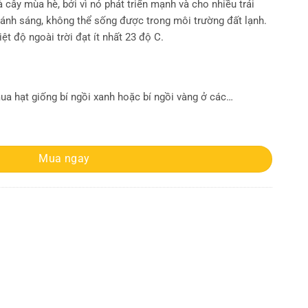
 cây mùa hè, bởi vì nó phát triển mạnh và cho nhiều trái
 ánh sáng, không thể sống được trong môi trường đất lạnh.
iệt độ ngoài trời đạt ít nhất 23 độ C.
mua hạt giống bí ngồi xanh hoặc bí ngồi vàng ở các…
uả Tròn số lượng
Mua ngay