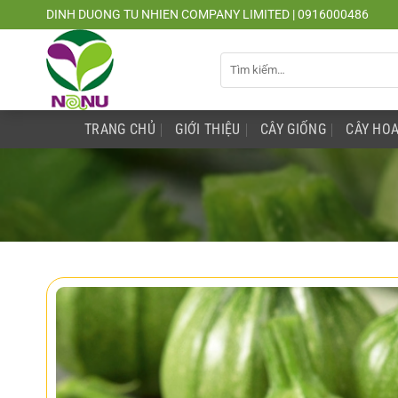
Chuyển
DINH DUONG TU NHIEN COMPANY LIMITED | 0916000486
đến
nội
Tìm
dung
kiếm:
TRANG CHỦ
GIỚI THIỆU
CÂY GIỐNG
CÂY HOA