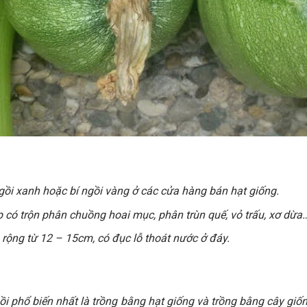
gồi xanh hoặc bí ngồi vàng ở các cửa hàng bán hạt giống.
p có trộn phân chuồng hoai mục, phân trùn quế, vỏ trấu, xơ dừa
rộng từ 12 – 15cm, có đục lỗ thoát nước ở đáy.
gồi phổ biến nhất là trồng bằng hạt giống và trồng bằng cây giố