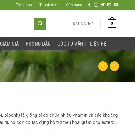
Tài khoản
Thanh toán
Cửa hàng
0
ĐĂNG NHẬP
GIẢM GIÁ
HƯỚNG DẪN
GÓC TƯ VẤN
LIÊN HỆ
òi, bí xanh) là giống bí có chứa nhiều vitamin và các khoáng
i ra, nó còn có tác dụng hỗ trợ tiêu hóa, giảm cholesterol,