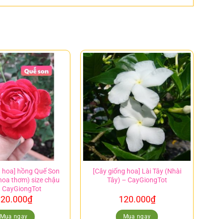
g hoa] hồng Quế Son
[Cây giống hoa] Lài Tây (Nhài
hoa thơm) size chậu
Tây) – CayGiongTot
 CayGiongTot
20.000
₫
120.000
₫
Mua ngay
Mua ngay