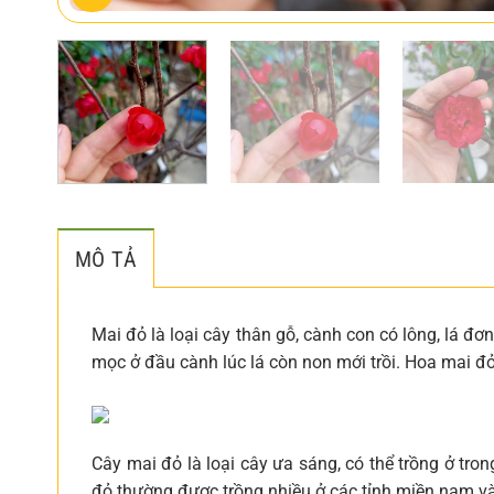
MÔ TẢ
Mai đỏ là loại cây thân gỗ, cành con có lông, lá 
mọc ở đầu cành lúc lá còn non mới trồi. Hoa mai đỏ
Cây mai đỏ là loại cây ưa sáng, có thể trồng ở tro
đỏ thường được trồng nhiều ở các tỉnh miền nam và 