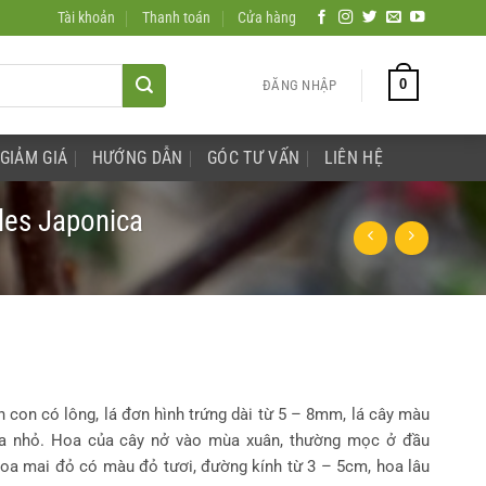
Tài khoản
Thanh toán
Cửa hàng
0
ĐĂNG NHẬP
GIẢM GIÁ
HƯỚNG DẪN
GÓC TƯ VẤN
LIÊN HỆ
les Japonica
h con có lông, lá đơn hình trứng dài từ 5 – 8mm, lá cây màu
ưa nhỏ. Hoa của cây nở vào mùa xuân, thường mọc ở đầu
Hoa mai đỏ có màu đỏ tươi, đường kính từ 3 – 5cm, hoa lâu