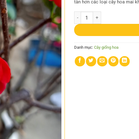
tàn hơn các loại cây hoa mai k
Cây mai đỏ VIP đang nụ cho hoa 
Danh mục:
Cây giống hoa