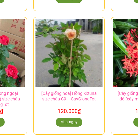
ồng ngoại
[Cây giống hoa] Hồng Kizuna
[Cây giống
) size chậu
size chậu C9 – CayGiongTot
đỏ (cây m
ngTot
₫
120.000
₫
1
y
Mua ngay