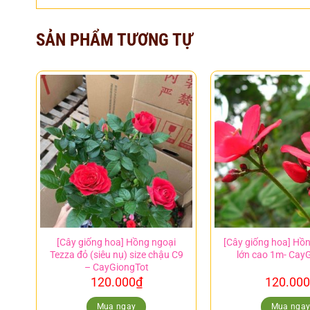
SẢN PHẨM TƯƠNG TỰ
[Cây giống hoa] Hồng ngoại
[Cây giống hoa] Hồ
Tezza đỏ (siêu nụ) size chậu C9
lớn cao 1m- Cay
– CayGiongTot
120.000
₫
120.000
Mua ngay
Mua nga