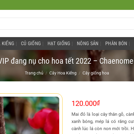
 KIỂNG
CỦ GIỐNG
HẠT GIỐNG
NÔNG SẢN
PHÂN BÓN
VIP đang nụ cho hoa tết 2022 – Chaenome
Trang chủ
/
Cây Hoa Kiểng
/
Cây giống hoa
120.000
₫
Mai đỏ là loại cây thân gỗ, càn
xanh bóng, mép lá có răng c
cành lúc lá còn non mới trồi. 