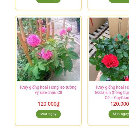
[Cây giống hoa] Hồng leo tường
[Cây giống hoa] H
vy size chậu C8
Tezza lùn (hồng bụi
C9 – CayGio
120.000
₫
120.000
Mua ngay
Mua nga