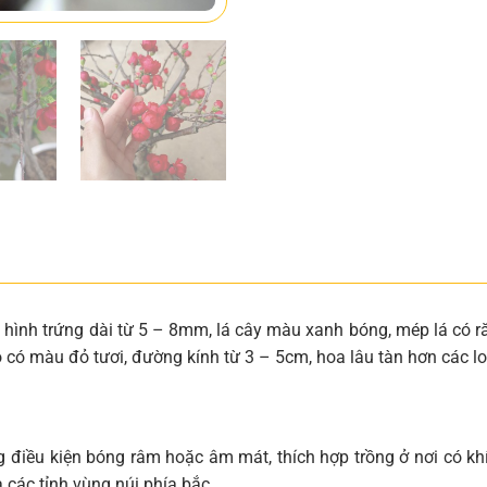
đơn hình trứng dài từ 5 – 8mm, lá cây màu xanh bóng, mép lá có
 có màu đỏ tươi, đường kính từ 3 – 5cm, hoa lâu tàn hơn các l
ng điều kiện bóng râm hoặc âm mát, thích hợp trồng ở nơi có k
các tỉnh vùng núi phía bắc.