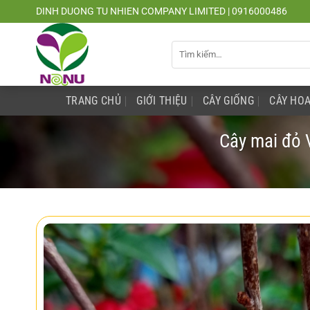
Chuyển
DINH DUONG TU NHIEN COMPANY LIMITED | 0916000486
đến
nội
Tìm
dung
kiếm:
TRANG CHỦ
GIỚI THIỆU
CÂY GIỐNG
CÂY HOA
Cây mai đỏ 