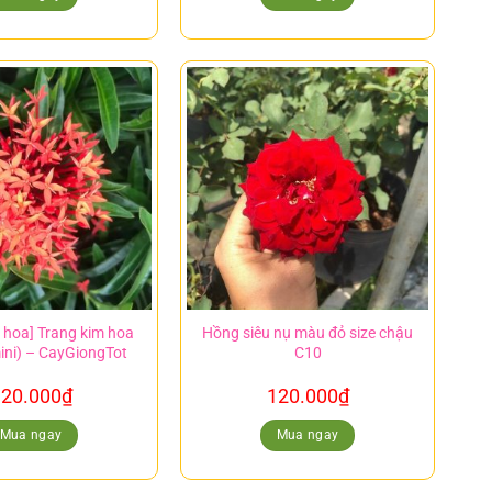
 hoa] Trang kim hoa
Hồng siêu nụ màu đỏ size chậu
ini) – CayGiongTot
C10
20.000
₫
120.000
₫
Mua ngay
Mua ngay