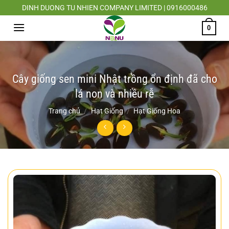
Chuyển
DINH DUONG TU NHIEN COMPANY LIMITED | 0916000486
đến
0
nội
dung
Cây giống sen mini Nhật trồng ổn định đã cho
lá non và nhiều rễ
Trang chủ
/
Hạt Giống
/
Hạt Giống Hoa