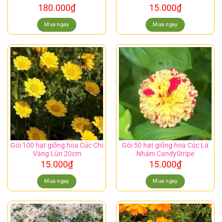
180.000
₫
15.000
₫
Mua ngay
Mua ngay
Gói 100 hạt giống hoa Cúc Chi
Gói 50 hạt giống hoa Cúc Lá
Vàng Lùn 20cm
Nhám CandyStripe
15.000
₫
15.000
₫
Mua ngay
Mua ngay