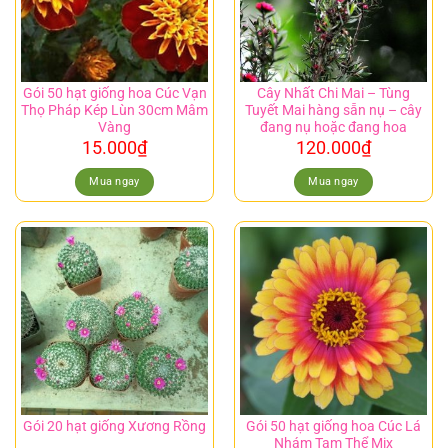
Gói 50 hạt giống hoa Cúc Vạn
Cây Nhất Chi Mai – Tùng
Thọ Pháp Kép Lùn 30cm Mâm
Tuyết Mai hàng sẵn nụ – cây
Vàng
đang nụ hoặc đang hoa
15.000
₫
120.000
₫
Mua ngay
Mua ngay
Gói 50 hạt giống hoa Cúc Lá
Gói 20 hạt giống Xương Rồng
Nhám Tam Thể Mix