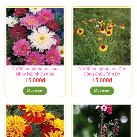
Gói 30 hạt giống hoa sao
Gói 30 hạt giống hoa Cúc
Nháy kép nhiều màu
Công Chúa Tâm Đỏ
15.000
₫
15.000
₫
Mua ngay
Mua ngay