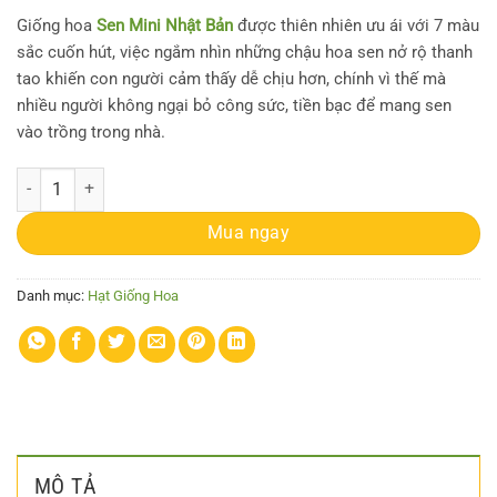
Giống hoa
Sen Mini Nhật Bản
được thiên nhiên ưu ái với 7 màu
sắc cuốn hút, việc ngắm nhìn những chậu hoa sen nở rộ thanh
tao khiến con người cảm thấy dễ chịu hơn, chính vì thế mà
nhiều người không ngại bỏ công sức, tiền bạc để mang sen
vào trồng trong nhà.
Cây giống sen mini Nhật trồng ổn định đã cho lá non và nhiều rễ số lư
Mua ngay
Danh mục:
Hạt Giống Hoa
MÔ TẢ