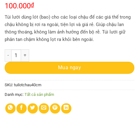
100.000
₫
Túi lưới dùng lót (bao) cho các loại chậu để các giá thể trong
chậu không bị rơi ra ngoài, tiện lợi và giá rẻ. Giúp chậu lan
thông thoáng, không làm ảnh hưởng đến bộ rễ. Túi lưới giữ
phân tan chậm không lọt ra khỏi bên ngoài.
1kg túi lưới Bọc/Lót Chậu trồng lan/ túi bọc trái cây (khoảng 180 cái)
Mua ngay
SKU:
tuilotchau40cm
Danh mục:
Tất cả sản phẩm