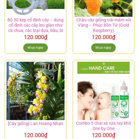
Bộ 50 kẹp cố định cây – dùng
Chậu cây giống trái mâm xôi
cố định các cây leo giàn như
Vàng – Phúc Bồn Tử (Gold
cà chua, các loại dưa, bầu, bí
Raspberry)
120.000
₫
120.000
₫
Mua ngay
Mua ngay
Combo 5 chai xịt rửa tay khô
[Cây giống] Lan Hoàng Nhạn
One by One
120.000
₫
120.000
₫