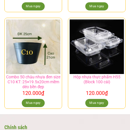
Mua ngay
Mua ngay
Combo 50 chậu nhựa đen size
Hộp nhựa thực phẩm H55
C10 KT: 25×19.5x20cm mềm
(Block 100 cái)
dẻo bền đẹp
120.000
₫
120.000
₫
Mua ngay
Mua ngay
Chính sách