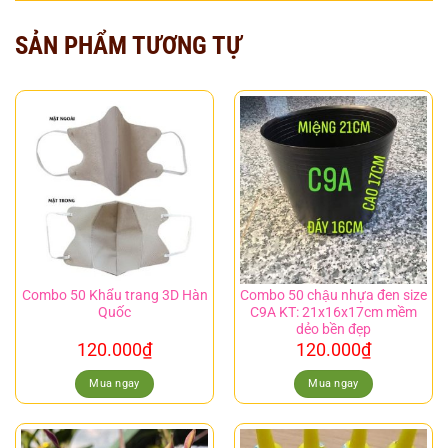
SẢN PHẨM TƯƠNG TỰ
Combo 50 Khẩu trang 3D Hàn
Combo 50 chậu nhựa đen size
Quốc
C9A KT: 21x16x17cm mềm
dẻo bền đẹp
120.000
₫
120.000
₫
Mua ngay
Mua ngay