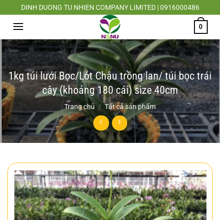
Chuyển
DINH DUONG TU NHIEN COMPANY LIMITED | 0916000486
đến
0
nội
dung
1kg túi lưới Bọc/Lót Chậu trồng lan/ túi bọc trái
cây (khoảng 180 cái) size 40cm
Trang chủ
/
Tất cả sản phẩm