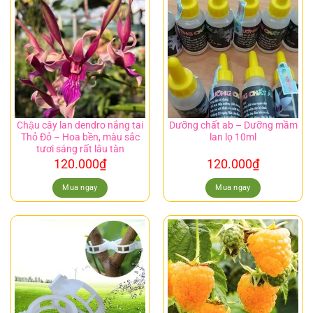
Chậu cây lan dendro nắng tai
Dưỡng chất ab – Dưỡng mầm
Thỏ Đỏ – Hoa bền, màu sắc
lan lọ 10ml
tươi sáng rất lâu tàn
120.000
₫
120.000
₫
Mua ngay
Mua ngay