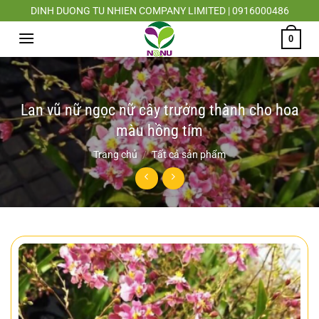
Chuyển
DINH DUONG TU NHIEN COMPANY LIMITED | 0916000486
đến
0
nội
dung
Lan vũ nữ ngọc nữ cây trưởng thành cho hoa
màu hồng tím
Trang chủ
/
Tất cả sản phẩm