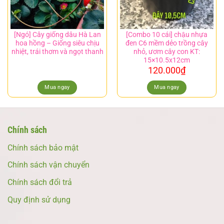
[Ngó] Cây giống dâu Hà Lan
[Combo 10 cái] chậu nhựa
hoa hồng – Giống siêu chịu
đen C6 mềm dẻo trồng cây
nhiệt, trái thơm và ngọt thanh
nhỏ, ươm cây con KT:
15×10.5x12cm
120.000
₫
Mua ngay
Mua ngay
Chính sách
Chính sách bảo mật
Chính sách vận chuyển
Chính sách đổi trả
Quy định sử dụng