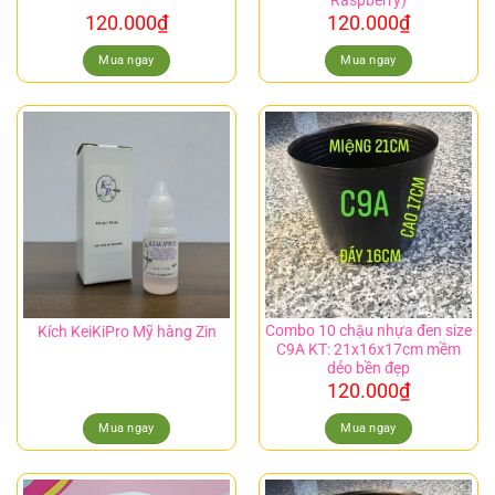
Raspberry)
120.000
₫
120.000
₫
Mua ngay
Mua ngay
Combo 10 chậu nhựa đen size
Kích KeiKiPro Mỹ hàng Zin
C9A KT: 21x16x17cm mềm
dẻo bền đẹp
120.000
₫
Mua ngay
Mua ngay