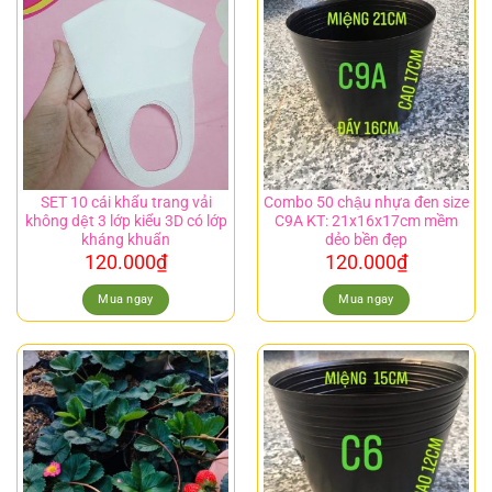
SET 10 cái khẩu trang vải
Combo 50 chậu nhựa đen size
không dệt 3 lớp kiểu 3D có lớp
C9A KT: 21x16x17cm mềm
kháng khuẩn
dẻo bền đẹp
120.000
₫
120.000
₫
Mua ngay
Mua ngay