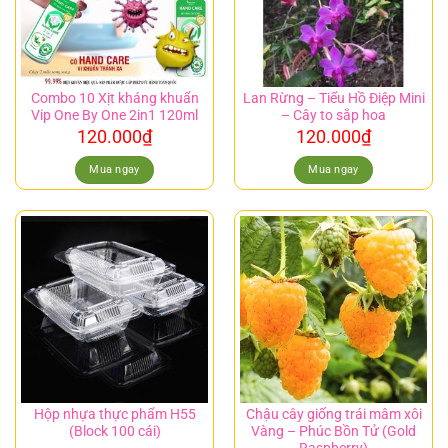
Combo 10 Xịt kháng khuẩn
Lan Rừng – Tiểu Hồ Điệp Mini
Vip One By One 2in1 120ml
– Cây to sắp hoa
120.000
₫
120.000
₫
Mua ngay
Mua ngay
Hộp nhựa thực phẩm H55
Chậu cây giống trái mâm xôi
(Block 100 cái)
Vàng – Phúc Bồn Tử (Gold