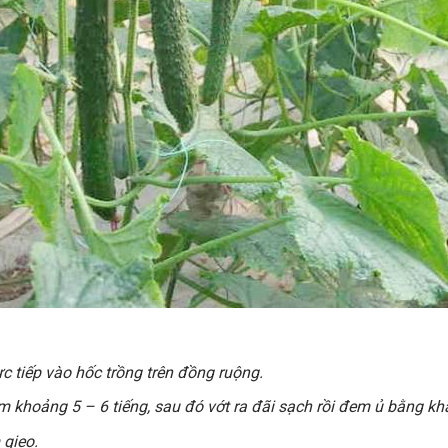
ực tiếp vào hốc trồng trên đồng ruộng.
m khoảng 5 – 6 tiếng, sau đó vớt ra đãi sạch rồi đem ủ bằng k
 gieo.