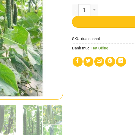
Gói 0.5g hạt giống dưa leo Nhật F
SKU:
dualeonhat
Danh mục:
Hạt Giống