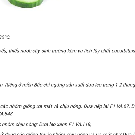
30ºC.
yếu, thiếu nước cây sinh trưởng kém và tích lũy chất cucurbitax
 Riêng ở miền Bắc chỉ ngừng sản xuất dưa leo trong 1-2 tháng 
các nhóm giống ưa mát và chịu nóng: Dưa nếp lai F1 VA.67, Dư
VA.848
c nhóm chịu nóng: Dưa leo xanh F1 VA.118,
Sử dụng các giống thuộc nhóm chịu nóng và ưa mát như Dưa le