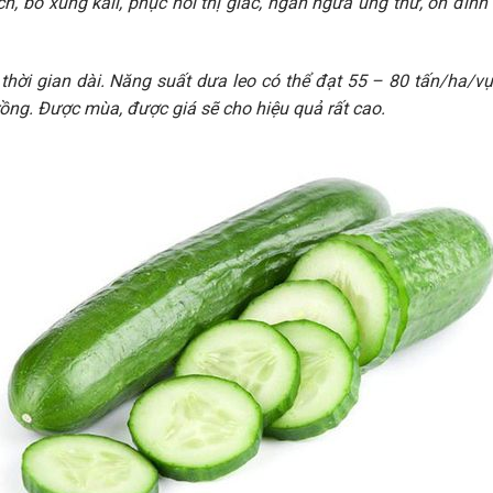
, bổ xung kali, phục hồi thị giác, ngăn ngừa ung thư, ổn đinh h
thời gian dài. Năng suất dưa leo có thể đạt 55 – 80 tấn/ha/vụ,
rồng. Được mùa, được giá sẽ cho hiệu quả rất cao.