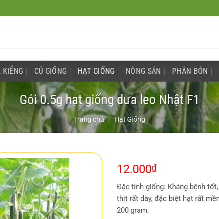
 KIỂNG
CỦ GIỐNG
HẠT GIỐNG
NÔNG SẢN
PHÂN BÓN
Gói 0.5g hạt giống dưa leo Nhật F1
Trang chủ
/
Hạt Giống
12.000
₫
Đặc tính giống: Kháng bệnh tốt, 
thịt rất dày, đặc biệt hạt rất m
200 gram.