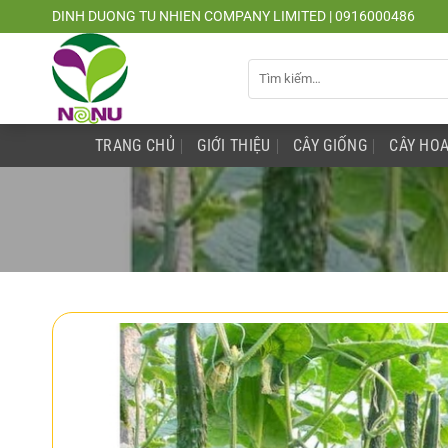
Chuyển
DINH DUONG TU NHIEN COMPANY LIMITED | 0916000486
đến
nội
Tìm
dung
kiếm:
TRANG CHỦ
GIỚI THIỆU
CÂY GIỐNG
CÂY HOA