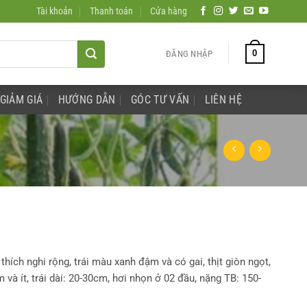
Tài khoản
Thanh toán
Cửa hàng
0
ĐĂNG NHẬP
GIẢM GIÁ
HƯỚNG DẪN
GÓC TƯ VẤN
LIÊN HỆ
thích nghi rộng, trái màu xanh đậm và có gai, thịt giòn ngọt,
ềm và ít, trái dài: 20-30cm, hơi nhọn ở 02 đầu, nặng TB: 150-