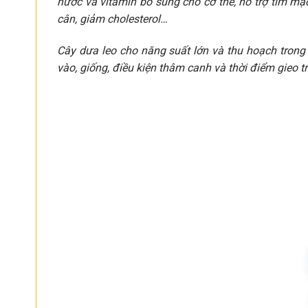
nước và vitamin bổ sung cho cơ thể, hỗ trợ tim mạch
cân, giảm cholesterol…
Cây dưa leo cho năng suất lớn và thu hoạch trong 
vào, giống, điều kiện thâm canh và thời điểm gieo t