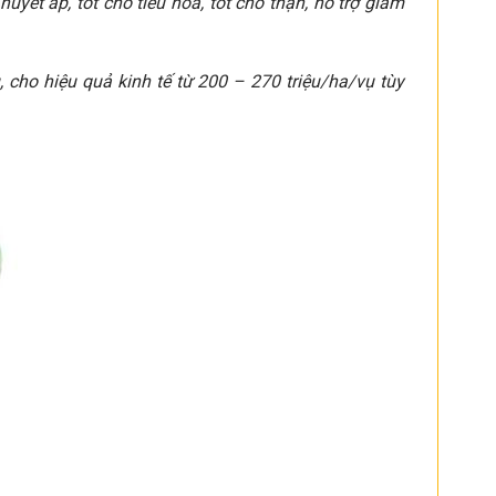
uyết áp, tốt cho tiêu hóa, tốt cho thận, hỗ trợ giảm
 cho hiệu quả kinh tế từ 200 – 270 triệu/ha/vụ tùy