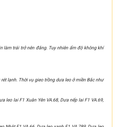
in làm trái trở nên đắng. Tuy nhiên ẩm độ không khí
rét lạnh. Thời vụ gieo trồng dưa leo ở miền Bắc như
a leo lai F1 Xuân Yên VA.68, Dưa nếp lai F1 VA.69,
o Nhật F1 VA.66, Dưa leo xanh F1 VA.789, Dưa leo