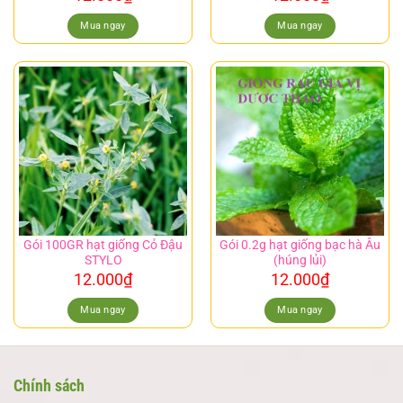
Mua ngay
Mua ngay
Gói 100GR hạt giống Cỏ Đậu
Gói 0.2g hạt giống bạc hà Âu
STYLO
(húng lủi)
12.000
₫
12.000
₫
Mua ngay
Mua ngay
Chính sách