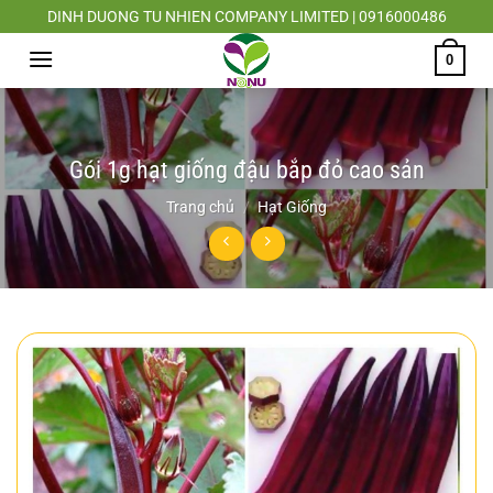
Chuyển
DINH DUONG TU NHIEN COMPANY LIMITED | 0916000486
đến
0
nội
dung
Gói 1g hạt giống đậu bắp đỏ cao sản
Trang chủ
/
Hạt Giống