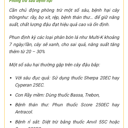
Phòng trừ sâu bệnh hại
Cần chủ động phòng trừ một số sâu, bệnh hại cây
trồngnhư: rầy, bọ xít, rệp, bệnh thán thư… để giữ năng
suất, chất lượng đậu đạt hiệu quả cao và ổn định.
Phun định kỳ các loại phân bón lá như Multi-K khoảng
7 ngày/lần, cây sẽ xanh, cho sai quả, năng suất tăng
thêm từ 20 – 30%
Một số sâu hại thường gặp trên cây đậu bắp:
Với sâu đục quả: Sử dụng thuốc Sherpa 20EC hay
Cyperan 25EC.
Con Rầy mềm: Dùng thuốc Bassa, Trebon,
Bệnh thán thư: Phun thuốc Score 250EC hay
Antracol.
Bệnh rỉ sắt: Diệt trừ bằng thuốc Anvil 5SC hoặc