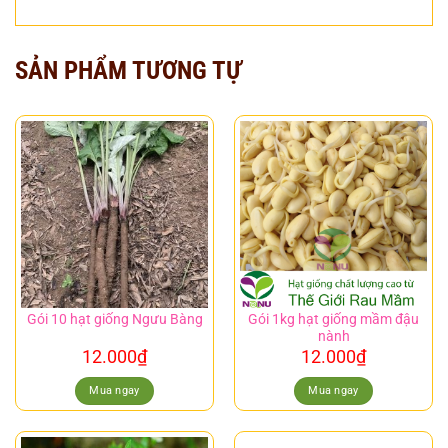
SẢN PHẨM TƯƠNG TỰ
Gói 1kg hạt giống mầm đậu
Gói 10 hạt giống Ngưu Bàng
nành
12.000
₫
12.000
₫
Mua ngay
Mua ngay