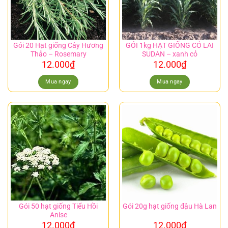
Gói 20 Hạt giống Cây Hương
GÓI 1kg HẠT GIỐNG CỎ LAI
Thảo – Rosemary
SUDAN – xanh cỏ
12.000
₫
12.000
₫
Mua ngay
Mua ngay
Gói 50 hạt giống Tiểu Hồi
Gói 20g hạt giống đậu Hà Lan
Anise
12.000
₫
12.000
₫