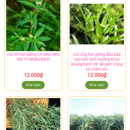
Gói 50 hạt giống Cỏ Mực Nhọ
Gói 20g hạt giống đậu bắp
Nồi Trị Nhiều Bệnh
cao sản sinh trưởng khỏe
kháng bệnh tốt dễ gieo trồng
và chăm sóc
12.000
₫
12.000
₫
Mua ngay
Mua ngay