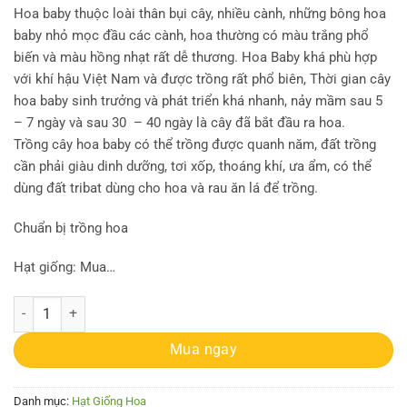
Hoa baby thuộc loài thân bụi cây, nhiều cành, những bông hoa
baby nhỏ mọc đầu các cành, hoa thường có màu trắng phổ
biến và màu hồng nhạt rất dễ thương. Hoa Baby khá phù hợp
với khí hậu Việt Nam và được trồng rất phổ biên, Thời gian cây
hoa baby sinh trưởng và phát triển khá nhanh, nảy mầm sau 5
– 7 ngày và sau 30 – 40 ngày là cây đã bắt đầu ra hoa.
Trồng cây hoa baby có thể trồng được quanh năm, đất trồng
cần phải giàu dinh dưỡng, tơi xốp, thoáng khí, ưa ẩm, có thể
dùng đất tribat dùng cho hoa và rau ăn lá để trồng.
Chuẩn bị trồng hoa
Hạt giống: Mua…
Gói 100 hạt giống hoa baby Hồng trồng chậu - Gypsophila Gypsy Rose
Mua ngay
Danh mục:
Hạt Giống Hoa