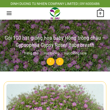
Chuyển
DINH DUONG TU NHIEN COMPANY LIMITED | 0916000486
đến
0
nội
dung
Gói 100 hạt giống hoa baby Hồng trồng chậu –
Gypsophila Gypsy Rose/ Baby breath
Trang chủ
/
Hạt Giống
/
Hạt Giống Hoa