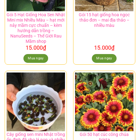
Gói 5 Hạt Giống Hoa Sen Nhật
Gói 15 hạt giống hoa ngọc
Mini mix Nhiều Màu – hạt mới
thảo đơn – mai địa thảo –
nảy mầm cực chuẩn – kèm
nhiều màu
hướng dẫn trồng –
NanuSeeds – Thế Giới Rau
Mầm shop
15.000
₫
15.000
₫
Mua ngay
Mua ngay
Cây giống sen mini Nhật trồng
Gói 50 hạt cúc công chúa
ổn định đã cho lá non và nhiều
Arista