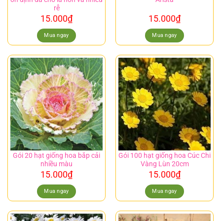
rễ
15.000
₫
15.000
₫
Mua ngay
Mua ngay
Gói 20 hạt giống hoa bắp cải
Gói 100 hạt giống hoa Cúc Chi
nhiều màu
Vàng Lùn 20cm
15.000
₫
15.000
₫
Mua ngay
Mua ngay