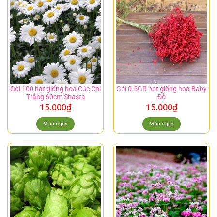
Gói 100 hạt giống hoa Cúc Chi
Gói 0.5GR hạt giống hoa Baby
Trắng 60cm Shasta
Đỏ
15.000
₫
15.000
₫
Mua ngay
Mua ngay