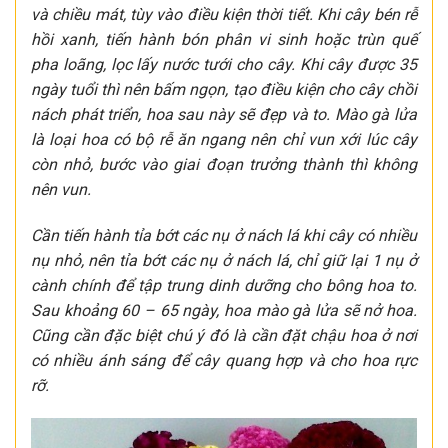
và chiều mát, tùy vào điều kiện thời tiết. Khi cây bén rễ
hồi xanh, tiến hành bón phân vi sinh hoặc trùn quế
pha loãng, lọc lấy nước tưới cho cây. Khi cây được 35
ngày tuổi thì nên bấm ngọn, tạo điều kiện cho cây chồi
nách phát triển, hoa sau này sẽ đẹp và to. Mào gà lửa
là loại hoa có bộ rễ ăn ngang nên chỉ vun xới lúc cây
còn nhỏ, bước vào giai đoạn trưởng thành thì không
nên vun.
Cần tiến hành tỉa bớt các nụ ở nách lá khi cây có nhiều
nụ nhỏ, nên tỉa bớt các nụ ở nách lá, chỉ giữ lại 1 nụ ở
cành chính để tập trung dinh dưỡng cho bông hoa to.
Sau khoảng 60 – 65 ngày, hoa mào gà lửa sẽ nở hoa.
Cũng cần đặc biệt chú ý đó là cần đặt chậu hoa ở nơi
có nhiều ánh sáng để cây quang hợp và cho hoa rực
rỡ.