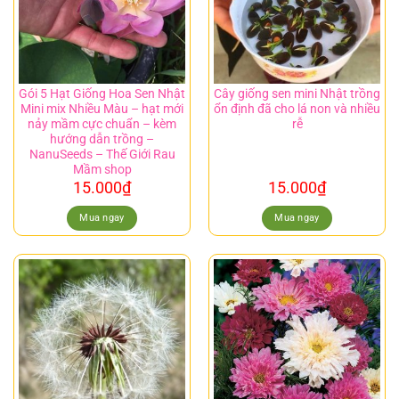
Gói 5 Hạt Giống Hoa Sen Nhật
Cây giống sen mini Nhật trồng
Mini mix Nhiều Màu – hạt mới
ổn định đã cho lá non và nhiều
nảy mầm cực chuẩn – kèm
rễ
hướng dẫn trồng –
NanuSeeds – Thế Giới Rau
Mầm shop
15.000
₫
15.000
₫
Mua ngay
Mua ngay