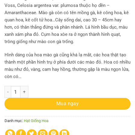
Voss, Celosia argentea var. plumosa thuộc họ dền –
Amaranthaceae. Mào gà còn có tên mồng gà, kê công hoa, kê
quan hoa, kê cốt tử hoa…Cây sống dai, cao 30 – 45cm hay
hơn, có thân thẳng đứng và phân nhánh. Lá hình bầu dục, màu
xanh xám pha đỏ. Cụm hoa xòe ra ở ngọn thành hình quạt,
trông giống như mào con gà trống.
Hình dáng của hoa mào gà cũng khá lạ mắt, các hoa thật tạo
thành một phần hình trụ ở phía dưới các mào đỏ. Hoa có nhiều
màu như đỏ, vàng, cam hay hồng, thường gặp là màu ngọn lửa,
còn có…
Gói 30 hạt giống mồng gà búa nhiều màu số lượng
Mua ngay
Danh mục:
Hạt Giống Hoa