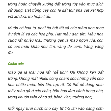
trồng hoặc chuyển xuống đất trồng tùy vào mục đích
sử dụng. Đất trồng cây con là dất thịt pha cát kết hợp
với xơ dừa, tro hoặc trấu.
Muốn có hoa to, phải tỉa bớt tất cả các mầm non mọc
ở nách lá và các hoa phụ. Hạt màu đen tím. Màu hoa
cũng rất nhiều loại, thường gặp là màu ngọn lửa, còn
có các màu khác như tím, vàng da cam, trắng, vàng
đỏ.
Chăm sóc
Mào gà là loài hoa rất “dễ tính” khi không kén đất
trồng, không mất nhiều công chăm sóc những vẫn cho
hoa nhiều mùa, bền lâu, rực rỡ. Có thể dễ dàng nhìn
thấy mào gà ở các chậu, bồn hoa làm cảnh trong nhà,
trong khuôn viên công sở, bệnh viện, trường học,…
Mỗi ngày tưới nước cho cây từ 1-2 lần vào sáng sớm