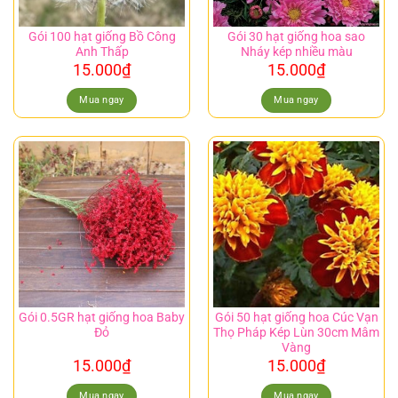
Gói 100 hạt giống Bồ Công
Gói 30 hạt giống hoa sao
Anh Thấp
Nháy kép nhiều màu
15.000
₫
15.000
₫
Mua ngay
Mua ngay
Gói 0.5GR hạt giống hoa Baby
Gói 50 hạt giống hoa Cúc Vạn
Đỏ
Thọ Pháp Kép Lùn 30cm Mâm
Vàng
15.000
₫
15.000
₫
Mua ngay
Mua ngay