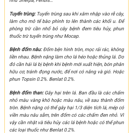
như Sherpa, Fenbis…
Tuyến trùng:
Tuyến trùng sau khi xâm nhập vào rễ cây,
làm cho mô tế bào phình to lên thành các khối u. Để
phòng trừ cần nhổ bỏ cây bệnh đem tiêu hủy, phun
thuốc trừ tuyến trùng như Mocap.
Bệnh đốm nâu:
Đốm bện hình tròn, mọc rải rác, không
liền nhau. Bệnh nặng làm cho lá héo hoặc thủng lá. Do
đó cần hái lá bị bệnh khi bệnh mới xuất hiện, bón phân
hữu cơ, tránh đọng nước, để nơi có nắng và gió. Hoặc
phun Topsin 0.2%. Benlat 0.2%.
Bệnh đốm than:
Gây hại trên lá. Ban đầu là các chấm
nhỏ màu vàng khô hoặc màu nâu, về sau thành đốm
tròn. Bệnh nặng có thể gây hại 1/3 diện tích lá, mép có
viền màu nâu sẫm, trên đốm có các chấm đen nhỏ. Vì
vậy cần nhặt và tiêu hủy các lá bệnh hoặc có thể phun
các loại thuốc như Benlat 0.2%.