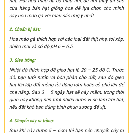
hạt. Hạt hoa mào gà có màu tím, dễ tìm thấy tại các
cửa hàng bán hạt giống hoa để lựa chọn cho mình
cây hoa mào gà với màu sắc ưng ý nhất.
2. Chuẩn bị đất:
Hoa mào gà thích hợp với các loại đất thịt nhẹ, tơi xốp,
nhiều mùi và có độ pH 6 – 6.5.
3. Gieo trồng:
Nhiệt độ thích hợp để gieo hạt là 20 – 25 độ C. Trước
đó, bạn tưới nước và bón phân cho đất, sau đó gieo
hạt lên lớp đất mỏng rồi dùng rơm hoặc cỏ phủ lên để
che nắng. Sau 3 – 5 ngày hạt sẽ nảy mầm, trong thời
gian này không nên tưới nhiều nước vì sẽ làm trôi hạt,
nếu đất khô bạn dùng bình phun sương để xịt.
4. Chuyển cây ra trồng:
Sau khi cây được 5 – 6cm thì bạn nên chuyển cây ra