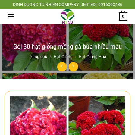
Chuyển
DINH DUONG TU NHIEN COMPANY LIMITED | 0916000486
đến
0
nội
dung
Gói 30 hạt giống mồng gà búa nhiều màu
Trang chủ
/
Hạt Giống
/
Hạt Giống Hoa