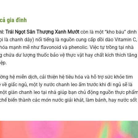
cả gia đình
i: Trái Ngọt Sân Thượng Xanh Mướt
còn là một “kho báu” dinh
ọi là chanh dây) nổi tiếng là nguồn cung cấp dồi dào Vitamin C,
hóa mạnh mẽ như flavonoid và phenolic. Việc tự trồng tại nhà
 chứa dư lượng thuốc bảo vệ thực vật hay chất kích thích tăng
ệp.
g hệ miễn dịch, cải thiện hệ tiêu hóa và hỗ trợ sức khỏe tim
 về giấc ngủ, một ly nước chanh leo ấm trước khi đi ngủ sẽ là
 một giàn chanh leo tại nhà giúp bạn chủ động nguồn thực phẩ
 chế biến thành các món nước giải khát, làm bánh, hay nước sốt