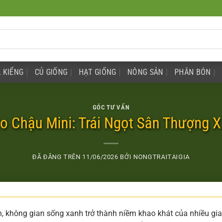
 KIỂNG
CỦ GIỐNG
HẠT GIỐNG
NÔNG SẢN
PHÂN BÓN
GÓC TƯ VẤN
o Chậu Mini: Trái Ngọt Sân Thượng 
ĐÃ ĐĂNG TRÊN
11/06/2026
BỞI
NONGTRAITAIGIA
n, không gian sống xanh trở thành niềm khao khát của nhiều gia