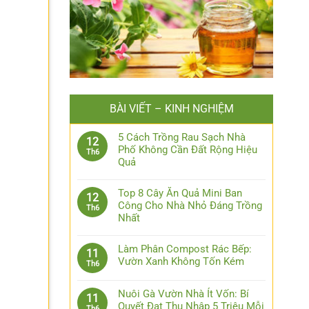
n
BÀI VIẾT – KINH NGHIỆM
5 Cách Trồng Rau Sạch Nhà
12
Phố Không Cần Đất Rộng Hiệu
Th6
Quả
Top 8 Cây Ăn Quả Mini Ban
12
Công Cho Nhà Nhỏ Đáng Trồng
Th6
Nhất
Làm Phân Compost Rác Bếp:
11
Vườn Xanh Không Tốn Kém
Th6
Nuôi Gà Vườn Nhà Ít Vốn: Bí
11
Quyết Đạt Thu Nhập 5 Triệu Mỗi
Th6