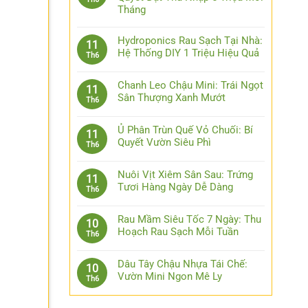
Tháng
Hydroponics Rau Sạch Tại Nhà:
11
Hệ Thống DIY 1 Triệu Hiệu Quả
Th6
Chanh Leo Chậu Mini: Trái Ngọt
11
Sân Thượng Xanh Mướt
Th6
Ủ Phân Trùn Quế Vỏ Chuối: Bí
11
Quyết Vườn Siêu Phì
Th6
Nuôi Vịt Xiêm Sân Sau: Trứng
11
Tươi Hàng Ngày Dễ Dàng
Th6
Rau Mầm Siêu Tốc 7 Ngày: Thu
10
Hoạch Rau Sạch Mỗi Tuần
Th6
Dâu Tây Chậu Nhựa Tái Chế:
10
Vườn Mini Ngon Mê Ly
Th6