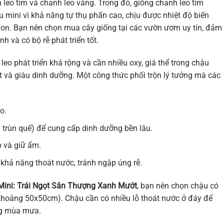
h leo tím và chanh leo vàng. Trong đó, giống chanh leo tím
mini vì khả năng tự thụ phấn cao, chịu được nhiệt độ biến
gon. Bạn nên chọn mua cây giống tại các vườn ươm uy tín, đảm
 và có bộ rễ phát triển tốt.
 leo phát triển khá rộng và cần nhiều oxy, giá thể trong chậu
ốt và giàu dinh dưỡng. Một công thức phối trộn lý tưởng mà các
o.
trùn quế) để cung cấp dinh dưỡng bền lâu.
p và giữ ẩm.
khả năng thoát nước, tránh ngập úng rễ.
ini: Trái Ngọt Sân Thượng Xanh Mướt
, bạn nên chọn chậu có
ước khoảng 50x50cm). Chậu cần có nhiều lỗ thoát nước ở đáy để
ng mùa mưa.