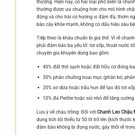
thượng. Hiện nay, có hai loại phổ biến là chan
thường được ưa chuộng hơn cho mô hình chậu 
động và cho trái có hương vị đậm đà, thơm n
bảo cây khỏe mạnh, không có dấu hiệu sâu bệnh
Tiếp theo là khâu chuẩn bị giá thể. Vì rễ chanh
phải đảm bảo ba yếu tố: tơi xốp, thoát nước t
chuyên gia khuyên dùng bao gồm:
40% đất thịt sạch hoặc đất hữu cơ đóng ba
30% phân chuồng hoai mục (phân bò, phân 
20% xơ dừa hoặc trấu hun để tạo độ tơi xố
10% đá Perlite hoặc sỏi nhỏ để tăng cường 
Lưu ý về chậu trồng: Đối với
Chanh Leo Chậu M
dung tích tối thiểu từ 50 lít trở lên (kích th
đảm bảo không bị đọng nước, gây thối rễ tro