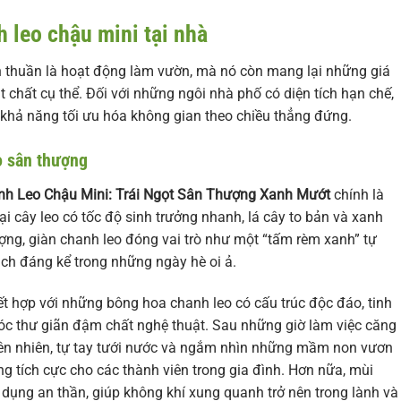
h leo chậu mini tại nhà
n thuần là hoạt động làm vườn, mà nó còn mang lại những giá
vật chất cụ thể. Đối với những ngôi nhà phố có diện tích hạn chế,
khả năng tối ưu hóa không gian theo chiều thẳng đứng.
o sân thượng
nh Leo Chậu Mini: Trái Ngọt Sân Thượng Xanh Mướt
chính là
ại cây leo có tốc độ sinh trưởng nhanh, lá cây to bản và xanh
ng, giàn chanh leo đóng vai trò như một “tấm rèm xanh” tự
ách đáng kể trong những ngày hè oi ả.
ết hợp với những bông hoa chanh leo có cấu trúc độc đáo, tinh
óc thư giãn đậm chất nghệ thuật. Sau những giờ làm việc căng
iên nhiên, tự tay tưới nước và ngắm nhìn những mầm non vươn
ng tích cực cho các thành viên trong gia đình. Hơn nữa, mùi
dụng an thần, giúp không khí xung quanh trở nên trong lành và