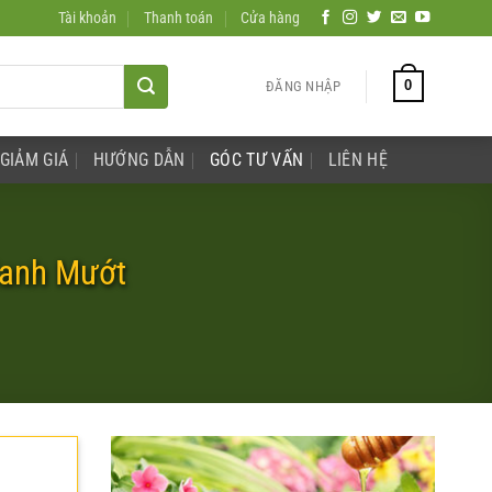
Tài khoản
Thanh toán
Cửa hàng
0
ĐĂNG NHẬP
GIẢM GIÁ
HƯỚNG DẪN
GÓC TƯ VẤN
LIÊN HỆ
Xanh Mướt