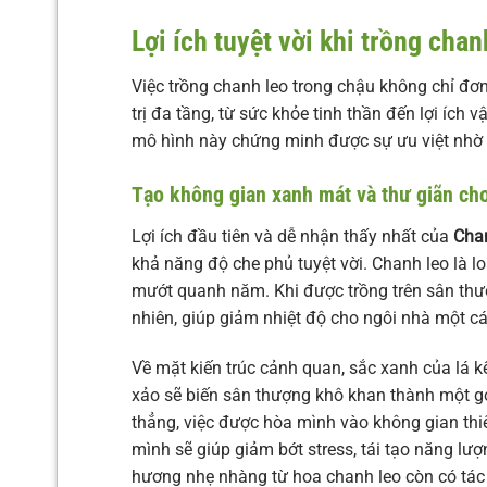
Lợi ích tuyệt vời khi trồng chan
Việc trồng chanh leo trong chậu không chỉ đơ
trị đa tầng, từ sức khỏe tinh thần đến lợi ích 
mô hình này chứng minh được sự ưu việt nhờ 
Tạo không gian xanh mát và thư giãn ch
Lợi ích đầu tiên và dễ nhận thấy nhất của
Cha
khả năng độ che phủ tuyệt vời. Chanh leo là lo
mướt quanh năm. Khi được trồng trên sân thượ
nhiên, giúp giảm nhiệt độ cho ngôi nhà một c
Về mặt kiến trúc cảnh quan, sắc xanh của lá k
xảo sẽ biến sân thượng khô khan thành một g
thẳng, việc được hòa mình vào không gian th
mình sẽ giúp giảm bớt stress, tái tạo năng lượ
hương nhẹ nhàng từ hoa chanh leo còn có tác 