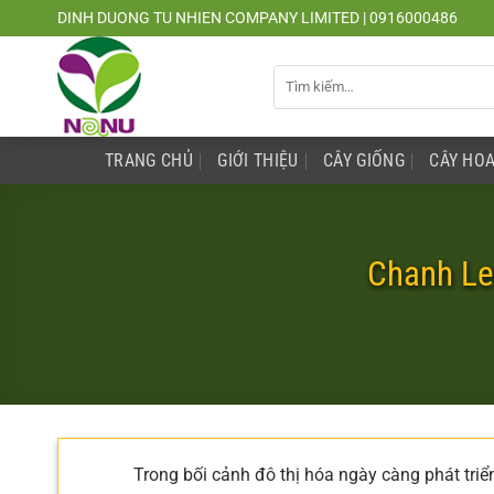
Chuyển
DINH DUONG TU NHIEN COMPANY LIMITED | 0916000486
đến
nội
Tìm
dung
kiếm:
TRANG CHỦ
GIỚI THIỆU
CÂY GIỐNG
CÂY HOA
Chanh Le
Trong bối cảnh đô thị hóa ngày càng phát triể