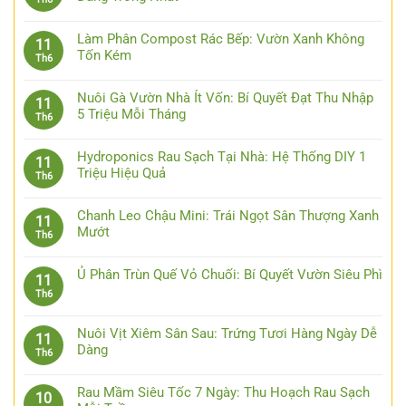
Làm Phân Compost Rác Bếp: Vườn Xanh Không
11
Tốn Kém
Th6
Nuôi Gà Vườn Nhà Ít Vốn: Bí Quyết Đạt Thu Nhập
11
5 Triệu Mỗi Tháng
Th6
Hydroponics Rau Sạch Tại Nhà: Hệ Thống DIY 1
11
Triệu Hiệu Quả
Th6
Chanh Leo Chậu Mini: Trái Ngọt Sân Thượng Xanh
11
Mướt
Th6
Ủ Phân Trùn Quế Vỏ Chuối: Bí Quyết Vườn Siêu Phì
11
Th6
Nuôi Vịt Xiêm Sân Sau: Trứng Tươi Hàng Ngày Dễ
11
Dàng
Th6
Rau Mầm Siêu Tốc 7 Ngày: Thu Hoạch Rau Sạch
10