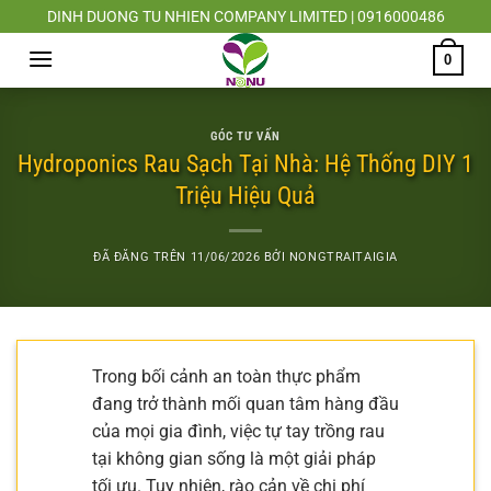
Chuyển
DINH DUONG TU NHIEN COMPANY LIMITED | 0916000486
đến
0
nội
dung
GÓC TƯ VẤN
Hydroponics Rau Sạch Tại Nhà: Hệ Thống DIY 1
Triệu Hiệu Quả
ĐÃ ĐĂNG TRÊN
11/06/2026
BỞI
NONGTRAITAIGIA
Trong bối cảnh an toàn thực phẩm
đang trở thành mối quan tâm hàng đầu
của mọi gia đình, việc tự tay trồng rau
tại không gian sống là một giải pháp
tối ưu. Tuy nhiên, rào cản về chi phí