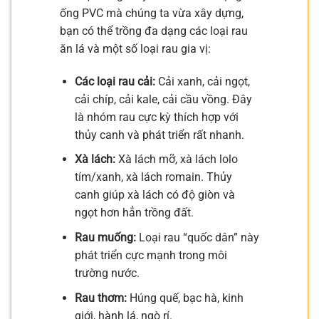
ống PVC mà chúng ta vừa xây dựng,
bạn có thể trồng đa dạng các loại rau
ăn lá và một số loại rau gia vị:
Các loại rau cải:
Cải xanh, cải ngọt,
cải chíp, cải kale, cải cầu vồng. Đây
là nhóm rau cực kỳ thích hợp với
thủy canh và phát triển rất nhanh.
Xà lách:
Xà lách mỡ, xà lách lolo
tím/xanh, xà lách romain. Thủy
canh giúp xà lách có độ giòn và
ngọt hơn hẳn trồng đất.
Rau muống:
Loại rau “quốc dân” này
phát triển cực mạnh trong môi
trường nước.
Rau thơm:
Húng quế, bạc hà, kinh
giới, hành lá, ngò rí.