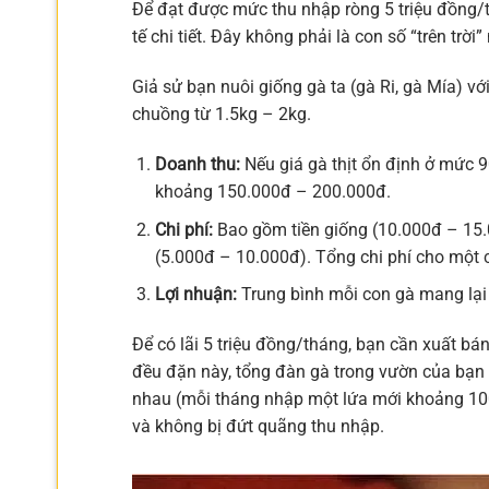
Để đạt được mức thu nhập ròng 5 triệu đồng/th
tế chi tiết. Đây không phải là con số “trên trờ
Giả sử bạn nuôi giống gà ta (gà Ri, gà Mía) vớ
chuồng từ 1.5kg – 2kg.
Doanh thu:
Nếu giá gà thịt ổn định ở mức 
khoảng 150.000đ – 200.000đ.
Chi phí:
Bao gồm tiền giống (10.000đ – 15.0
(5.000đ – 10.000đ). Tổng chi phí cho một
Lợi nhuận:
Trung bình mỗi con gà mang lại
Để có lãi 5 triệu đồng/tháng, bạn cần xuất bá
đều đặn này, tổng đàn gà trong vườn của bạn 
nhau (mỗi tháng nhập một lứa mới khoảng 100
và không bị đứt quãng thu nhập.