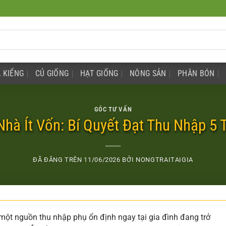
 KIỂNG
CỦ GIỐNG
HẠT GIỐNG
NÔNG SẢN
PHÂN BÓN
GÓC TƯ VẤN
hà Ít Vốn: Bí Quyết Đạt Thu Nhập 5 
ĐÃ ĐĂNG TRÊN
11/06/2026
BỞI
NONGTRAITAIGIA
m một nguồn thu nhập phụ ổn định ngay tại gia đình đang trở