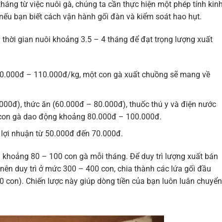
áng từ việc nuôi gà, chúng ta cần thực hiện một phép tính kin
i” nếu bạn biết cách vận hành gối đàn và kiểm soát hao hụt.
i thời gian nuôi khoảng 3.5 – 4 tháng để đạt trọng lượng xuất
90.000đ – 110.000đ/kg, một con gà xuất chuồng sẽ mang về
00đ), thức ăn (60.000đ – 80.000đ), thuốc thú y và điện nước
 con gà dao động khoảng 80.000đ – 100.000đ.
 lợi nhuận từ 50.000đ đến 70.000đ.
n khoảng 80 – 100 con gà mỗi tháng. Để duy trì lượng xuất bán
nên duy trì ở mức 300 – 400 con, chia thành các lứa gối đầu
 con). Chiến lược này giúp dòng tiền của bạn luôn luân chuyển