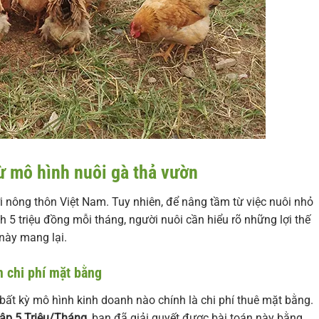
từ mô hình nuôi gà thả vườn
ới nông thôn Việt Nam. Tuy nhiên, để nâng tầm từ việc nuôi nhỏ
 5 triệu đồng mỗi tháng, người nuôi cần hiểu rõ những lợi thế
này mang lại.
m chi phí mặt bằng
bất kỳ mô hình kinh doanh nào chính là chi phí thuê mặt bằng.
ập 5 Triệu/Tháng
, bạn đã giải quyết được bài toán này bằng