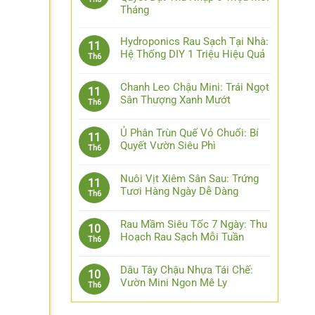
Tháng
Hydroponics Rau Sạch Tại Nhà:
11
Hệ Thống DIY 1 Triệu Hiệu Quả
Th6
Chanh Leo Chậu Mini: Trái Ngọt
11
Sân Thượng Xanh Mướt
Th6
Ủ Phân Trùn Quế Vỏ Chuối: Bí
11
Quyết Vườn Siêu Phì
Th6
Nuôi Vịt Xiêm Sân Sau: Trứng
11
Tươi Hàng Ngày Dễ Dàng
Th6
Rau Mầm Siêu Tốc 7 Ngày: Thu
10
Hoạch Rau Sạch Mỗi Tuần
Th6
Dâu Tây Chậu Nhựa Tái Chế:
10
Vườn Mini Ngon Mê Ly
Th6