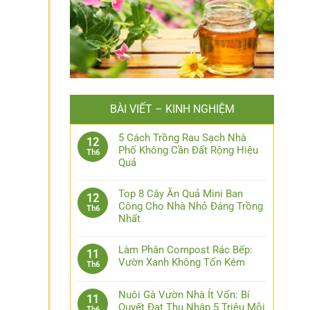
BÀI VIẾT – KINH NGHIỆM
5 Cách Trồng Rau Sạch Nhà
12
Phố Không Cần Đất Rộng Hiệu
Th6
Quả
Top 8 Cây Ăn Quả Mini Ban
12
Công Cho Nhà Nhỏ Đáng Trồng
Th6
Nhất
Làm Phân Compost Rác Bếp:
11
Vườn Xanh Không Tốn Kém
Th6
Nuôi Gà Vườn Nhà Ít Vốn: Bí
11
Quyết Đạt Thu Nhập 5 Triệu Mỗi
Th6