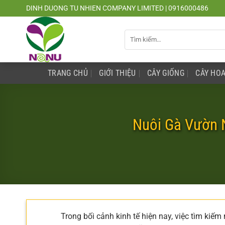
Chuyển
DINH DUONG TU NHIEN COMPANY LIMITED | 0916000486
đến
nội
Tìm
dung
kiếm:
TRANG CHỦ
GIỚI THIỆU
CÂY GIỐNG
CÂY HOA
Nuôi Gà Vườn N
Trong bối cảnh kinh tế hiện nay, việc tìm kiế