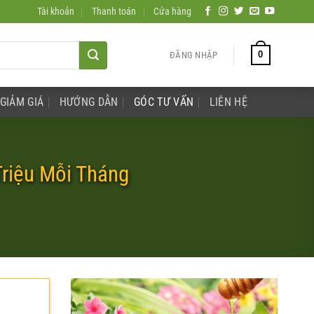
Tài khoản
Thanh toán
Cửa hàng
0
ĐĂNG NHẬP
GIẢM GIÁ
HƯỚNG DẪN
GÓC TƯ VẤN
LIÊN HỆ
Triệu Mỗi Tháng