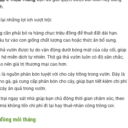
h.
i những lợi ích vượt trội:
 cần phải bỏ ra hàng chục triệu đồng để thuê đất dài hạn.
u tư vào con giống chất lượng cao hoặc thức ăn bổ sung.
hả vườn được tự do vận động dưới bóng mát của cây cối, giúp
 hệ miễn dịch tự nhiên. Thịt gà thả vườn luôn có độ săn chắc,
o nên giá trị thương mại cao hơn.
là nguồn phân bón tuyệt vời cho cây trồng trong vườn. Đây là
ho gà, gà cung cấp phân bón cho cây, giúp bạn tiết kiệm chi phí
cây ăn quả trong vườn.
trại ngay sát nhà giúp bạn chủ động thời gian chăm sóc, theo
mà không tốn chi phí đi lại hay thuê nhân công trông coi.
u đồng mỗi tháng