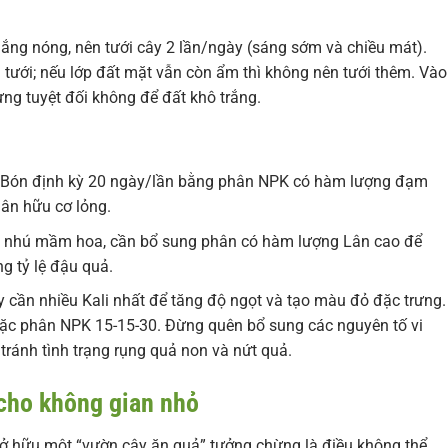
g nóng, nên tưới cây 2 lần/ngày (sáng sớm và chiều mát).
i tưới; nếu lớp đất mặt vẫn còn ẩm thì không nên tưới thêm. Vào
ưng tuyệt đối không để đất khô trắng.
Bón định kỳ 20 ngày/lần bằng phân NPK có hàm lượng đạm
hân hữu cơ lỏng.
u nhú mầm hoa, cần bổ sung phân có hàm lượng Lân cao để
ng tỷ lệ đậu quả.
y cần nhiều Kali nhất để tăng độ ngọt và tạo màu đỏ đặc trưng.
oặc phân NPK 15-15-30. Đừng quên bổ sung các nguyên tố vi
tránh tình trạng rụng quả non và nứt quả.
 cho không gian nhỏ
sở hữu một “vườn cây ăn quả” tưởng chừng là điều không thể.