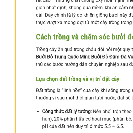
rất cao – những chất chống oxy hóa mạnh mẽ 
giòn nhất định, không quá mềm, khi ăn cảm nh
dài. Đây chính là lý do khiến giống bưởi này
thực vượt xa mong đợi từ một cây trồng trong
Cách trồng và chăm sóc bưởi đ
Trồng cây ăn quả trong chậu đòi hỏi một quy tr
Bưởi Đỏ Trung Quốc Mini: Bưởi Đỏ Đậm Đà V
thủ các bước hướng dẫn chuyên nghiệp sau đ
Lựa chọn đất trồng và vị trí đặt cây
Đất trồng là “linh hồn” của cây khi sống tron
thường vì sau một thời gian tưới nước, đất sẽ b
Công thức đất lý tưởng:
Nên phối trộn theo 
hun), 20% phân hữu cơ hoai mục (phân bò, 
pH của đất nên duy trì ở mức 5.5 – 6.5.