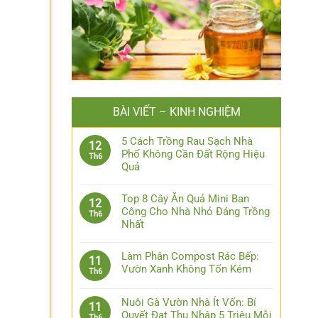
BÀI VIẾT – KINH NGHIỆM
5 Cách Trồng Rau Sạch Nhà
12
Phố Không Cần Đất Rộng Hiệu
Th6
Quả
Top 8 Cây Ăn Quả Mini Ban
12
Công Cho Nhà Nhỏ Đáng Trồng
Th6
Nhất
Làm Phân Compost Rác Bếp:
11
Vườn Xanh Không Tốn Kém
Th6
Nuôi Gà Vườn Nhà Ít Vốn: Bí
11
Quyết Đạt Thu Nhập 5 Triệu Mỗi
Th6