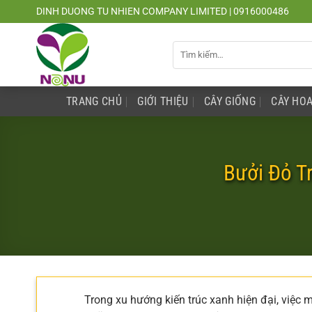
Chuyển
DINH DUONG TU NHIEN COMPANY LIMITED | 0916000486
đến
nội
Tìm
dung
kiếm:
TRANG CHỦ
GIỚI THIỆU
CÂY GIỐNG
CÂY HOA
Bưởi Đỏ T
Trong xu hướng kiến trúc xanh hiện đại, việc 