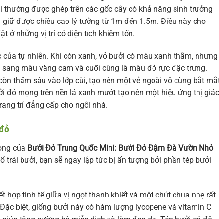
ni thường được ghép trên các gốc cây có khả năng sinh trưởng
 giữ được chiều cao lý tưởng từ 1m đến 1.5m. Điều này cho
t ở những vị trí có diện tích khiêm tốn.
tác của tự nhiên. Khi còn xanh, vỏ bưởi có màu xanh thẫm, nhưng
ần sang màu vàng cam và cuối cùng là màu đỏ rực đặc trưng.
òn thấm sâu vào lớp cùi, tạo nên một vẻ ngoài vô cùng bắt mắ
ởi đỏ mọng trên nền lá xanh mướt tạo nên một hiệu ứng thị giác
ang trí đẳng cấp cho ngôi nhà.
 đỏ
rong của
Bưởi Đỏ Trung Quốc Mini: Bưởi Đỏ Đậm Đà Vườn Nhỏ
bổ trái bưởi, bạn sẽ ngay lập tức bị ấn tượng bởi phần tép bưởi
t hợp tinh tế giữa vị ngọt thanh khiết và một chút chua nhẹ rất
 Đặc biệt, giống bưởi này có hàm lượng lycopene và vitamin C