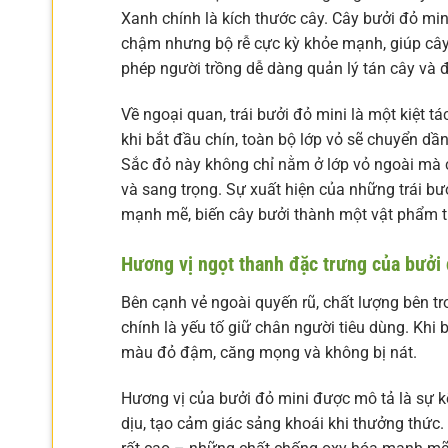
Xanh chính là kích thước cây. Cây bưởi đỏ mi
chậm nhưng bộ rễ cực kỳ khỏe mạnh, giúp cây
phép người trồng dễ dàng quản lý tán cây và đặ
Về ngoại quan, trái bưởi đỏ mini là một kiệt 
khi bắt đầu chín, toàn bộ lớp vỏ sẽ chuyển d
Sắc đỏ này không chỉ nằm ở lớp vỏ ngoài mà c
và sang trọng. Sự xuất hiện của những trái bư
mạnh mẽ, biến cây bưởi thành một vật phẩm tr
Hương vị ngọt thanh đặc trưng của bưởi
Bên cạnh vẻ ngoài quyến rũ, chất lượng bên t
chính là yếu tố giữ chân người tiêu dùng. Khi 
màu đỏ đậm, căng mọng và không bị nát.
Hương vị của bưởi đỏ mini được mô tả là sự kế
dịu, tạo cảm giác sảng khoái khi thưởng thức.