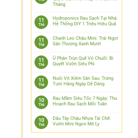
Tháng
Hydroponics Rau Sạch Tại Nhà:
11
Hệ Thống DIY 1 Triệu Hiệu Quả
Th6
Chanh Leo Chậu Mini: Trái Ngọt
11
Sân Thượng Xanh Mướt
Th6
Ủ Phân Trùn Quế Vỏ Chuối: Bí
11
Quyết Vườn Siêu Phì
Th6
Nuôi Vịt Xiêm Sân Sau: Trứng
11
Tươi Hàng Ngày Dễ Dàng
Th6
Rau Mầm Siêu Tốc 7 Ngày: Thu
10
Hoạch Rau Sạch Mỗi Tuần
Th6
Dâu Tây Chậu Nhựa Tái Chế:
10
Vườn Mini Ngon Mê Ly
Th6