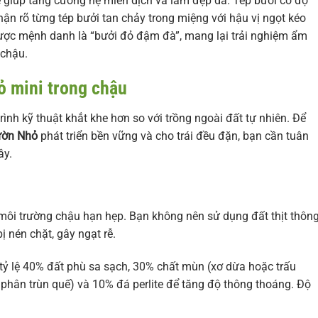
giúp tăng cường hệ miễn dịch và làm đẹp da. Tép bưởi có độ
ận rõ từng tép bưởi tan chảy trong miệng với hậu vị ngọt kéo
 được mệnh danh là “bưởi đỏ đậm đà”, mang lại trải nghiệm ẩm
 chậu.
ỏ mini trong chậu
ình kỹ thuật khắt khe hơn so với trồng ngoài đất tự nhiên. Để
ườn Nhỏ
phát triển bền vững và cho trái đều đặn, bạn cần tuân
ây.
g môi trường chậu hạn hẹp. Bạn không nên sử dụng đất thịt thôn
ị nén chặt, gây ngạt rễ.
tỷ lệ 40% đất phù sa sạch, 30% chất mùn (xơ dừa hoặc trấu
phân trùn quế) và 10% đá perlite để tăng độ thông thoáng. Độ