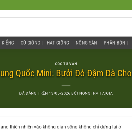
 KIỂNG
CỦ GIỐNG
HẠT GIỐNG
NÔNG SẢN
PHÂN BÓN
GÓC TƯ VẤN
rung Quốc Mini: Bưởi Đỏ Đậm Đà Ch
ĐÃ ĐĂNG TRÊN
13/05/2026
BỞI
NONGTRAITAIGIA
mang thiên nhiên vào không gian sống không chỉ dừng lại ở