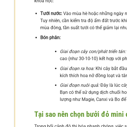
khoa học:
Tưới nước:
Vào mùa hè hoặc những ngày nắn
Tuy nhiên, cần kiểm tra độ ẩm đất trước kh
mùa đông, tần suất tưới có thể giảm lại nh
Bón phân:
Giai đoạn cây con/phát triển tán:
cao (như 30-10-10) kết hợp với p
Giai đoạn ra hoa:
Khi cây bắt đầ
kích thích hoa nở đồng loạt và tă
Giai đoạn nuôi quả:
Đây là lúc câ
Bạn có thể sử dụng dịch chuối h
lượng như Magie, Canxi và Bo để 
Tại sao nên chọn bưởi đỏ mini
Trong bối cảnh đô thị hóa nhanh chóng, việc 