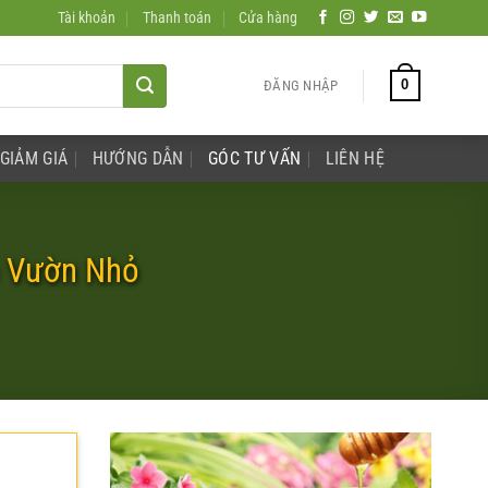
Tài khoản
Thanh toán
Cửa hàng
0
ĐĂNG NHẬP
GIẢM GIÁ
HƯỚNG DẪN
GÓC TƯ VẤN
LIÊN HỆ
o Vườn Nhỏ