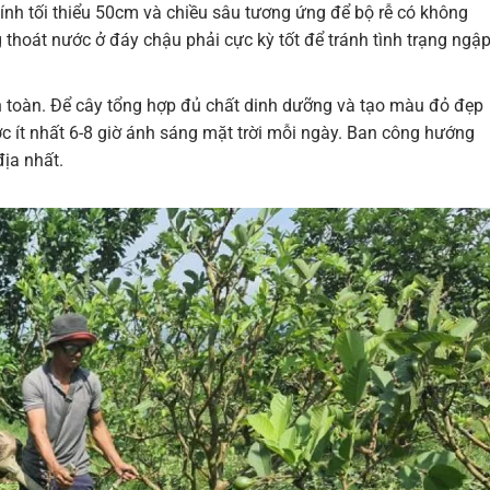
nh tối thiểu 50cm và chiều sâu tương ứng để bộ rễ có không
g thoát nước ở đáy chậu phải cực kỳ tốt để tránh tình trạng ngậ
n toàn. Để cây tổng hợp đủ chất dinh dưỡng và tạo màu đỏ đẹp
ợc ít nhất 6-8 giờ ánh sáng mặt trời mỗi ngày. Ban công hướng
ịa nhất.