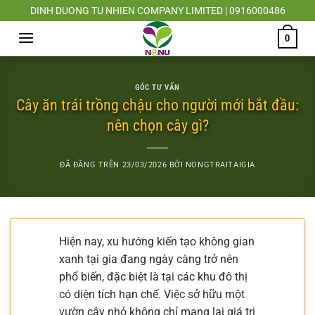
Chuyển
DINH DUONG TU NHIEN COMPANY LIMITED | 0916000486
đến
0
nội
dung
GÓC TƯ VẤN
Cây ăn trái trồng chậu cho người mới bắt đầu:
nên chọn cây gì?
ĐÃ ĐĂNG TRÊN
23/03/2026
BỞI
NONGTRAITAIGIA
Hiện nay, xu hướng kiến tạo không gian
xanh tại gia đang ngày càng trở nên
phổ biến, đặc biệt là tại các khu đô thị
có diện tích hạn chế. Việc sở hữu một
vườn cây nhỏ không chỉ mang lại giá trị