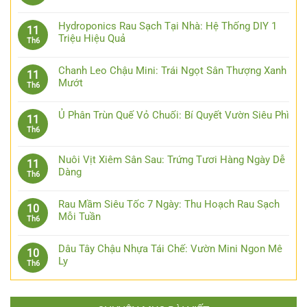
Hydroponics Rau Sạch Tại Nhà: Hệ Thống DIY 1
11
Triệu Hiệu Quả
Th6
Chanh Leo Chậu Mini: Trái Ngọt Sân Thượng Xanh
11
Mướt
Th6
Ủ Phân Trùn Quế Vỏ Chuối: Bí Quyết Vườn Siêu Phì
11
Th6
Nuôi Vịt Xiêm Sân Sau: Trứng Tươi Hàng Ngày Dễ
11
Dàng
Th6
Rau Mầm Siêu Tốc 7 Ngày: Thu Hoạch Rau Sạch
10
Mỗi Tuần
Th6
Dâu Tây Chậu Nhựa Tái Chế: Vườn Mini Ngon Mê
10
Ly
Th6