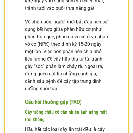
lần/ngày vào sáng sớm và chiều mát,
tránh tưới vào buổi trưa nắng gắt.
Về phân bón, người mới bắt đầu nên sử
dụng kết hợp giữa phân hữu cơ (như
phân trùn quế, phân gà vi sinh) và phân
vô cơ (NPK) theo định kỳ 15-20 ngày
một lần. Việc bón phân nên chia nhỏ
liều lượng để cây hấp thụ từ từ, tránh
gây “sốc” phân làm cháy rễ. Ngoài ra,
đừng quên cắt tỉa những cành già,
cành sâu bệnh để cây tập trung dinh
dưỡng nuôi trái.
Câu hỏi thường gặp (FAQ)
Cây trồng chậu có cần nhiều ánh nắng mặt
trời không
Hầu hết các loại cây ăn trái đều là cây