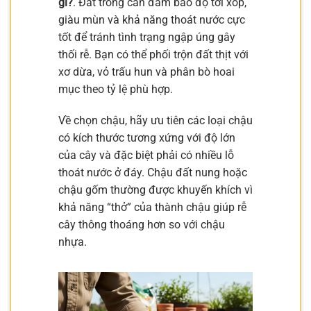
gì?
. Đất trồng cần đảm bảo độ tơi xốp,
giàu mùn và khả năng thoát nước cực
tốt để tránh tình trạng ngập úng gây
thối rễ. Bạn có thể phối trộn đất thịt với
xơ dừa, vỏ trấu hun và phân bò hoai
mục theo tỷ lệ phù hợp.
Về chọn chậu, hãy ưu tiên các loại chậu
có kích thước tương xứng với độ lớn
của cây và đặc biệt phải có nhiều lỗ
thoát nước ở đáy. Chậu đất nung hoặc
chậu gốm thường được khuyến khích vì
khả năng “thở” của thành chậu giúp rễ
cây thông thoáng hơn so với chậu
nhựa.