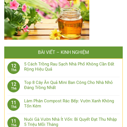
BÀI VIẾT – KINH NGHIỆM
5 Cách Trồng Rau Sạch Nhà Phố Không Cần Đất
12
Rộng Hiệu Quả
Th6
Top 8 Cây Ăn Quả Mini Ban Công Cho Nhà Nhỏ
12
Đáng Trồng Nhất
Th6
Làm Phân Compost Rác Bếp: Vườn Xanh Không
11
Tốn Kém
Th6
Nuôi Gà Vườn Nhà Ít Vốn: Bí Quyết Đạt Thu Nhập
11
5 Triệu Mỗi Tháng
Th6