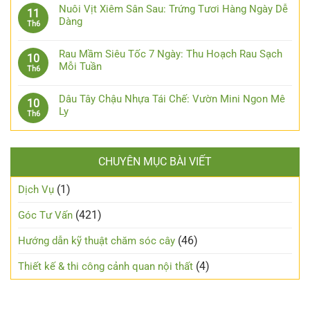
Nuôi Vịt Xiêm Sân Sau: Trứng Tươi Hàng Ngày Dễ
11
Dàng
Th6
Rau Mầm Siêu Tốc 7 Ngày: Thu Hoạch Rau Sạch
10
Mỗi Tuần
Th6
Dâu Tây Chậu Nhựa Tái Chế: Vườn Mini Ngon Mê
10
Ly
Th6
CHUYÊN MỤC BÀI VIẾT
(1)
Dịch Vụ
(421)
Góc Tư Vấn
(46)
Hướng dẫn kỹ thuật chăm sóc cây
(4)
Thiết kế & thi công cảnh quan nội thất