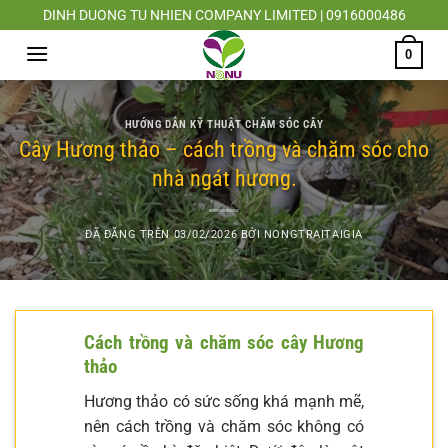
Chuyển
DINH DUONG TU NHIEN COMPANY LIMITED | 0916000486
đến
0
nội
dung
HƯỚNG DẪN KỸ THUẬT CHĂM SÓC CÂY
Cây Hương thảo – cách trồng và chăm sóc cho
nhà ngát hương.
ĐÃ ĐĂNG TRÊN
03/02/2026
BỞI
NONGTRAITAIGIA
Cách trồng và chăm sóc cây Hương
thảo
Hương thảo có sức sống khá mạnh mẽ,
nên cách trồng và chăm sóc không có