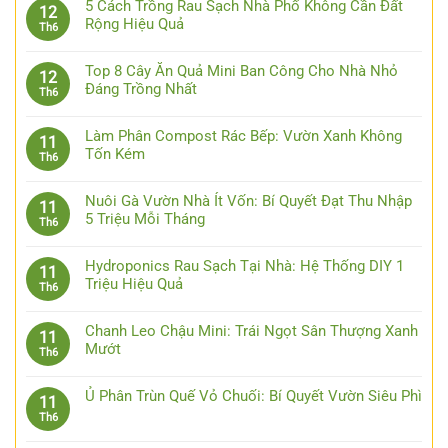
5 Cách Trồng Rau Sạch Nhà Phố Không Cần Đất
12
Rộng Hiệu Quả
Th6
Top 8 Cây Ăn Quả Mini Ban Công Cho Nhà Nhỏ
12
Đáng Trồng Nhất
Th6
Làm Phân Compost Rác Bếp: Vườn Xanh Không
11
Tốn Kém
Th6
Nuôi Gà Vườn Nhà Ít Vốn: Bí Quyết Đạt Thu Nhập
11
5 Triệu Mỗi Tháng
Th6
Hydroponics Rau Sạch Tại Nhà: Hệ Thống DIY 1
11
Triệu Hiệu Quả
Th6
Chanh Leo Chậu Mini: Trái Ngọt Sân Thượng Xanh
11
Mướt
Th6
Ủ Phân Trùn Quế Vỏ Chuối: Bí Quyết Vườn Siêu Phì
11
Th6