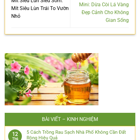
Mít Siêu Lùn Siêu Sớm:
Mini: Dừa Còi Lá Vàng
Mít Siêu Lùn Trái To Vườn
Đẹp Cảnh Cho Không
Nhỏ
Gian Sống
BÀI VIẾT – KINH NGHIỆM
5 Cách Trồng Rau Sạch Nhà Phố Không Cần Đất
12
Rộng Hiệu Quả
Th6