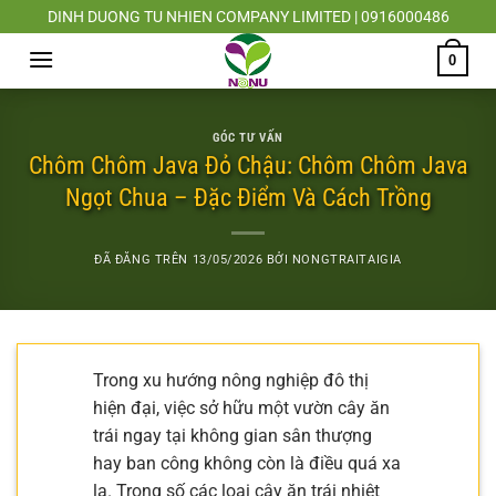
Chuyển
DINH DUONG TU NHIEN COMPANY LIMITED | 0916000486
đến
0
nội
dung
GÓC TƯ VẤN
Chôm Chôm Java Đỏ Chậu: Chôm Chôm Java
Ngọt Chua – Đặc Điểm Và Cách Trồng
ĐÃ ĐĂNG TRÊN
13/05/2026
BỞI
NONGTRAITAIGIA
Trong xu hướng nông nghiệp đô thị
hiện đại, việc sở hữu một vườn cây ăn
trái ngay tại không gian sân thượng
hay ban công không còn là điều quá xa
lạ. Trong số các loại cây ăn trái nhiệt