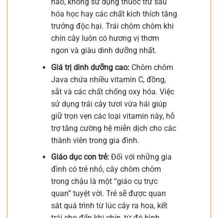
nào, không sử dụng thuốc trừ sâu
hóa học hay các chất kích thích tăng
trưởng độc hại. Trái chôm chôm khi
chín cây luôn có hương vị thơm
ngon và giàu dinh dưỡng nhất.
Giá trị dinh dưỡng cao:
Chôm chôm
Java chứa nhiều vitamin C, đồng,
sắt và các chất chống oxy hóa. Việc
sử dụng trái cây tươi vừa hái giúp
giữ trọn vẹn các loại vitamin này, hỗ
trợ tăng cường hệ miễn dịch cho các
thành viên trong gia đình.
Giáo dục con trẻ:
Đối với những gia
đình có trẻ nhỏ, cây chôm chôm
trong chậu là một “giáo cụ trực
quan” tuyệt vời. Trẻ sẽ được quan
sát quá trình từ lúc cây ra hoa, kết
trái cho đến khi chín, từ đó hình