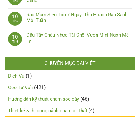
Th6
Rau Mầm Siêu Tốc 7 Ngày: Thu Hoạch Rau Sạch
10
Mỗi Tuần
Th6
Dâu Tây Chậu Nhựa Tái Chế: Vườn Mini Ngon Mê
10
Ly
Th6
CHUYÊN MỤC BÀI VIẾT
(1)
Dịch Vụ
(421)
Góc Tư Vấn
(46)
Hướng dẫn kỹ thuật chăm sóc cây
(4)
Thiết kế & thi công cảnh quan nội thất