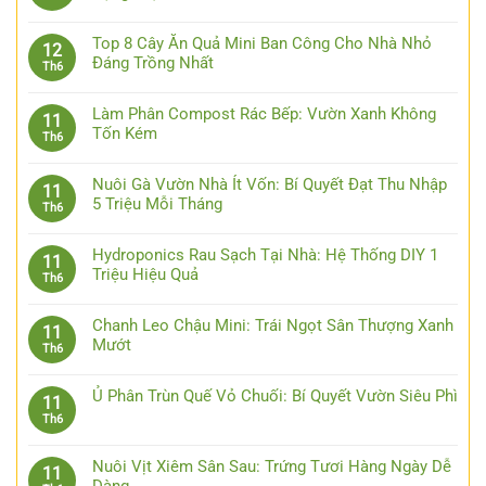
Top 8 Cây Ăn Quả Mini Ban Công Cho Nhà Nhỏ
12
Đáng Trồng Nhất
Th6
Làm Phân Compost Rác Bếp: Vườn Xanh Không
11
Tốn Kém
Th6
Nuôi Gà Vườn Nhà Ít Vốn: Bí Quyết Đạt Thu Nhập
11
5 Triệu Mỗi Tháng
Th6
Hydroponics Rau Sạch Tại Nhà: Hệ Thống DIY 1
11
Triệu Hiệu Quả
Th6
Chanh Leo Chậu Mini: Trái Ngọt Sân Thượng Xanh
11
Mướt
Th6
Ủ Phân Trùn Quế Vỏ Chuối: Bí Quyết Vườn Siêu Phì
11
Th6
Nuôi Vịt Xiêm Sân Sau: Trứng Tươi Hàng Ngày Dễ
11
Dàng