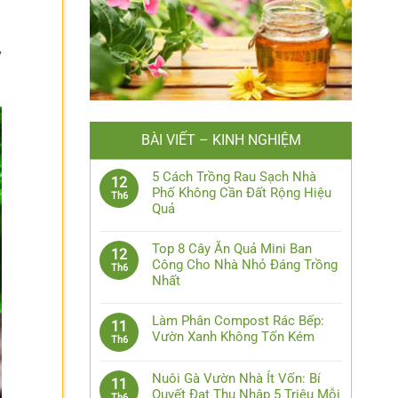
y
BÀI VIẾT – KINH NGHIỆM
5 Cách Trồng Rau Sạch Nhà
12
Phố Không Cần Đất Rộng Hiệu
Th6
Quả
Top 8 Cây Ăn Quả Mini Ban
12
Công Cho Nhà Nhỏ Đáng Trồng
Th6
Nhất
Làm Phân Compost Rác Bếp:
11
Vườn Xanh Không Tốn Kém
Th6
Nuôi Gà Vườn Nhà Ít Vốn: Bí
11
Quyết Đạt Thu Nhập 5 Triệu Mỗi
Th6