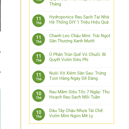
Tháng
Hydroponics Rau Sạch Tại Nhà:
11
Hệ Thống DIY 1 Triệu Hiệu Quả
Th6
Chanh Leo Chậu Mini: Trái Ngọt
11
Sân Thượng Xanh Mướt
Th6
o
Ủ Phân Trùn Quế Vỏ Chuối: Bí
11
Quyết Vườn Siêu Phì
Th6
ó
Nuôi Vịt Xiêm Sân Sau: Trứng
11
Tươi Hàng Ngày Dễ Dàng
Th6
Rau Mầm Siêu Tốc 7 Ngày: Thu
10
Hoạch Rau Sạch Mỗi Tuần
Th6
Dâu Tây Chậu Nhựa Tái Chế:
10
Vườn Mini Ngon Mê Ly
Th6