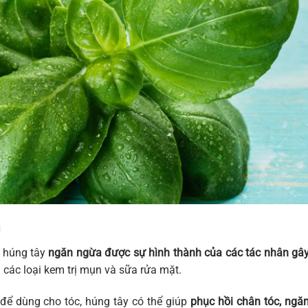
g
n húng tây
ngăn ngừa được sự hình thành của các tác nhân gâ
 các loại kem trị mụn và sữa rửa mặt.
 để dùng cho tóc, húng tây có thể giúp
phục hồi chân tóc, ngă