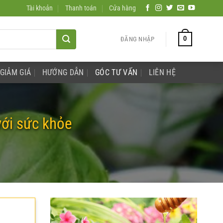
Tài khoản
Thanh toán
Cửa hàng
0
ĐĂNG NHẬP
GIẢM GIÁ
HƯỚNG DẪN
GÓC TƯ VẤN
LIÊN HỆ
với sức khỏe