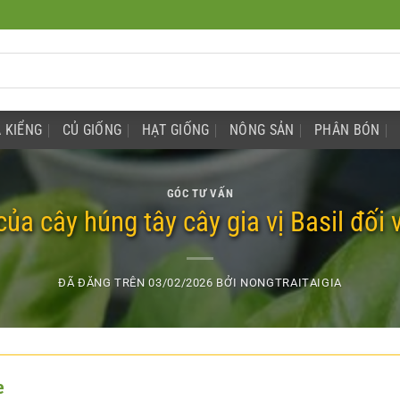
 KIỂNG
CỦ GIỐNG
HẠT GIỐNG
NÔNG SẢN
PHÂN BÓN
GÓC TƯ VẤN
ủa cây húng tây cây gia vị Basil đối 
ĐÃ ĐĂNG TRÊN
03/02/2026
BỞI
NONGTRAITAIGIA
e