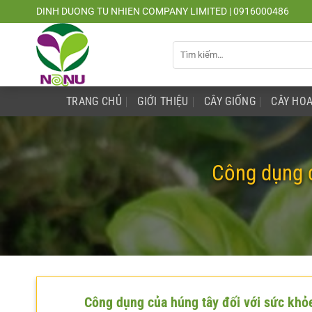
Chuyển
DINH DUONG TU NHIEN COMPANY LIMITED | 0916000486
đến
nội
Tìm
dung
kiếm:
TRANG CHỦ
GIỚI THIỆU
CÂY GIỐNG
CÂY HOA
Công dụng c
Công dụng của húng tây đối với sức khỏ