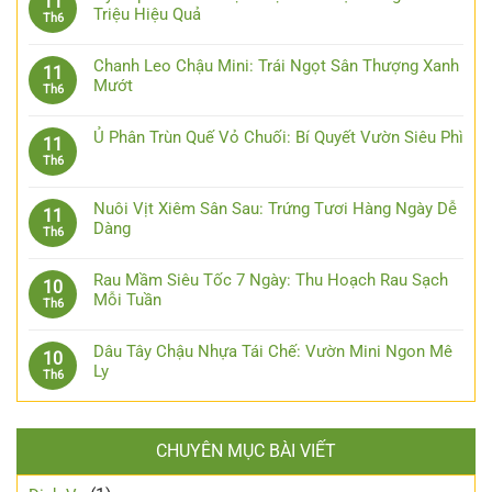
11
Triệu Hiệu Quả
Th6
Chanh Leo Chậu Mini: Trái Ngọt Sân Thượng Xanh
11
Mướt
Th6
Ủ Phân Trùn Quế Vỏ Chuối: Bí Quyết Vườn Siêu Phì
11
Th6
Nuôi Vịt Xiêm Sân Sau: Trứng Tươi Hàng Ngày Dễ
11
Dàng
Th6
Rau Mầm Siêu Tốc 7 Ngày: Thu Hoạch Rau Sạch
10
Mỗi Tuần
Th6
Dâu Tây Chậu Nhựa Tái Chế: Vườn Mini Ngon Mê
10
Ly
Th6
CHUYÊN MỤC BÀI VIẾT