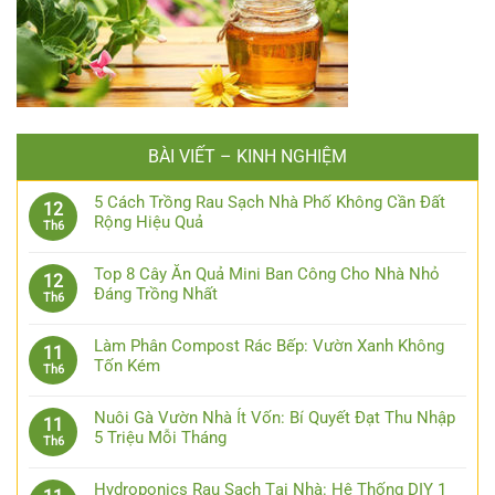
BÀI VIẾT – KINH NGHIỆM
5 Cách Trồng Rau Sạch Nhà Phố Không Cần Đất
12
Rộng Hiệu Quả
Th6
Top 8 Cây Ăn Quả Mini Ban Công Cho Nhà Nhỏ
12
Đáng Trồng Nhất
Th6
Làm Phân Compost Rác Bếp: Vườn Xanh Không
11
Tốn Kém
Th6
Nuôi Gà Vườn Nhà Ít Vốn: Bí Quyết Đạt Thu Nhập
11
5 Triệu Mỗi Tháng
Th6
Hydroponics Rau Sạch Tại Nhà: Hệ Thống DIY 1