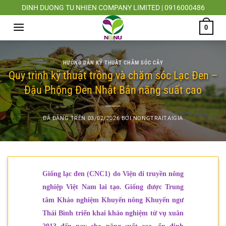
Chuyển
DINH DUONG TU NHIEN COMPANY LIMITED | 0916000486
đến
0
nội
dung
HƯỚNG DẪN KỸ THUẬT CHĂM SÓC CÂY
Quy trình kỹ thuật trồng và chăm sóc Lạc Đen –
Đậu Phộng Đen Nhật Bản năng suất cao
ĐÃ ĐĂNG TRÊN
03/02/2026
BỞI
NONGTRAITAIGIA
Giống lạc đen (CNC1) do Viện di truyền nông
nghiệp Việt Nam lai tạo. Giống được Trung
tâm Khảo nghiệm Khuyến nông Khuyến ngư
Thái Bình triển khai khảo nghiệm từ vụ xuân