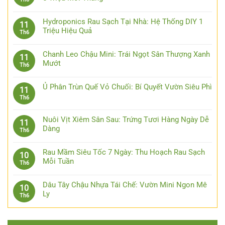
Hydroponics Rau Sạch Tại Nhà: Hệ Thống DIY 1
11
Triệu Hiệu Quả
Th6
Chanh Leo Chậu Mini: Trái Ngọt Sân Thượng Xanh
11
Mướt
Th6
Ủ Phân Trùn Quế Vỏ Chuối: Bí Quyết Vườn Siêu Phì
11
Th6
Nuôi Vịt Xiêm Sân Sau: Trứng Tươi Hàng Ngày Dễ
11
Dàng
Th6
Rau Mầm Siêu Tốc 7 Ngày: Thu Hoạch Rau Sạch
10
Mỗi Tuần
Th6
Dâu Tây Chậu Nhựa Tái Chế: Vườn Mini Ngon Mê
10
Ly
Th6