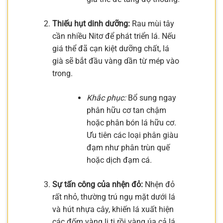
Thiếu hụt dinh dưỡng:
Rau mùi tây
cần nhiều Nitơ để phát triển lá. Nếu
giá thể đã cạn kiệt dưỡng chất, lá
già sẽ bắt đầu vàng dần từ mép vào
trong.
Khắc phục:
Bổ sung ngay
phân hữu cơ tan chậm
hoặc phân bón lá hữu cơ.
Ưu tiên các loại phân giàu
đạm như phân trùn quế
hoặc dịch đạm cá.
Sự tấn công của nhện đỏ:
Nhện đỏ
rất nhỏ, thường trú ngụ mặt dưới lá
và hút nhựa cây, khiến lá xuất hiện
các đốm vàng li ti rồi vàng úa cả lá.