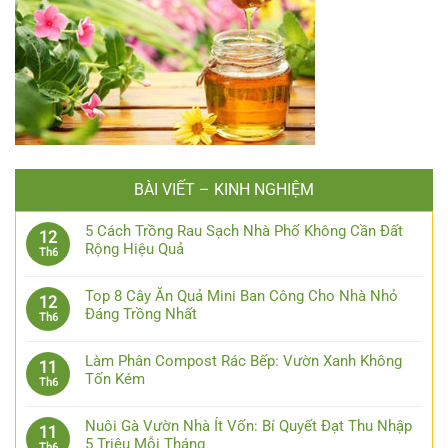
BÀI VIẾT – KINH NGHIỆM
5 Cách Trồng Rau Sạch Nhà Phố Không Cần Đất
12
Rộng Hiệu Quả
Th6
Top 8 Cây Ăn Quả Mini Ban Công Cho Nhà Nhỏ
12
Đáng Trồng Nhất
Th6
Làm Phân Compost Rác Bếp: Vườn Xanh Không
11
Tốn Kém
Th6
Nuôi Gà Vườn Nhà Ít Vốn: Bí Quyết Đạt Thu Nhập
11
5 Triệu Mỗi Tháng
Th6