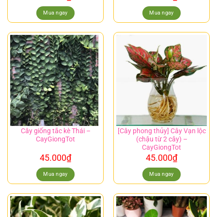
Mua ngay
Mua ngay
Cây giống tắc kè Thái –
[Cây phong thủy] Cây Vạn lộc
CayGiongTot
(chậu từ 2 cây) –
CayGiongTot
45.000
₫
45.000
₫
Mua ngay
Mua ngay