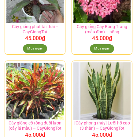
Cây giống phát tài thái –
Cây giống Cây Bông Trang
CayGiongTot
(mẫu đơn) – hồng
45.000
₫
45.000
₫
Mua ngay
Mua ngay
Cây giống cô tòng đuôi lươn
[Cây phong thủy] Lưỡi hổ cao
(cây lá màu) – CayGiongTot
(3 thân) – CayGiongTot
45.000
₫
45.000
₫