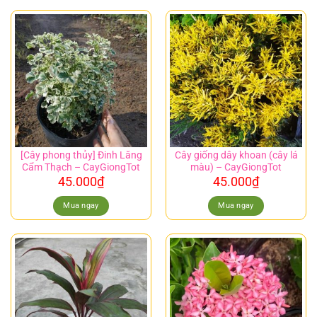
[Cây phong thủy] Đinh Lăng
Cây giống dây khoan (cây lá
Cẩm Thạch – CayGiongTot
màu) – CayGiongTot
45.000
₫
45.000
₫
Mua ngay
Mua ngay